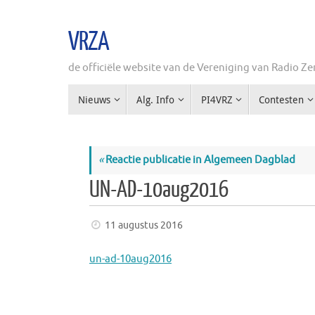
Ga
naar
VRZA
de
inhoud
de officiële website van de Vereniging van Radio 
Ga
Nieuws
Alg. Info
PI4VRZ
Contesten
naar
de
inhoud
«
Reactie publicatie in Algemeen Dagblad
UN-AD-10aug2016
11 augustus 2016
un-ad-10aug2016