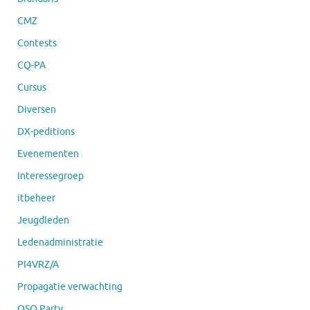
CMZ
Contests
CQ-PA
Cursus
Diversen
DX-peditions
Evenementen
Interessegroep
itbeheer
Jeugdleden
Ledenadministratie
PI4VRZ/A
Propagatie verwachting
QSO Party