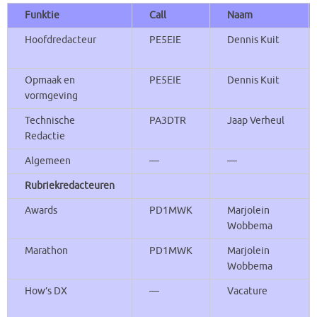
Funktie
Call
Naam
Hoofdredacteur
PE5EIE
Dennis Kuit
Opmaak en
PE5EIE
Dennis Kuit
vormgeving
Technische
PA3DTR
Jaap Verheul
Redactie
Algemeen
—
—
Rubriekredacteuren
Awards
PD1MWK
Marjolein
Wobbema
Marathon
PD1MWK
Marjolein
Wobbema
How’s DX
—
Vacature