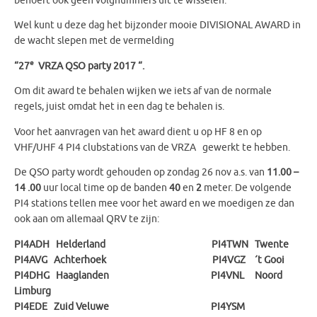
behoeft ook geen volgnummers uit te wisselen.
Wel kunt u deze dag het bijzonder mooie DIVISIONAL AWARD in
de wacht slepen met de vermelding
e
“27
VRZA QSO party 2017 “.
Om dit award te behalen wijken we iets af van de normale
regels, juist omdat het in een dag te behalen is.
Voor het aanvragen van het award dient u op HF 8 en op
VHF/UHF 4 PI4 clubstations van de VRZA gewerkt te hebben.
De QSO party wordt gehouden op zondag 26 nov a.s. van
11.00 –
14 .00
uur local time op de banden
40
en
2
meter. De volgende
PI4 stations tellen mee voor het award en we moedigen ze dan
ook aan om allemaal QRV te zijn:
PI4ADH Helderland PI4TWN Twente
PI4AVG Achterhoek PI4VGZ ´t Gooi
PI4DHG Haaglanden PI4VNL Noord
Limburg
PI4EDE Zuid Veluwe PI4YSM