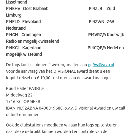
IJsselmond
PI4EHV Oost Brabant PI4ZLB Zuid
Limburg
PI4FLD Flevoland PI4ZWN Z-W
Nederland
PI4GN Groningen PI4VRZ/A Kootwijk
Radio en mogelijk wisselend
PI4KGL Kagerland PI4CQP/A Hedel en
mogelijk wisselend
De logs kunt u, binnen 4 weken, mailen aan
pg9w@vrza.nl
Voor de aanvraag van het DIVISIONAL award dient u een
loguittreksel en € 10,00 te sturen aan de award manager:
Ruud Haller PA3RGH
Middelweg 22
1716 KC OPMEER
IBAN: NL92ABNA 0490819680, o.v.v. Divisional Award en uw call
of luisternummer
Ook de clubstations moedigen wij aan hun logs op te sturen,
daar deze gebruikt kunnen worden ter controle van de