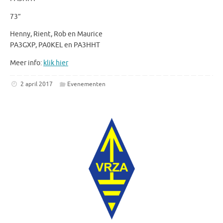
73”
Henny, Rient, Rob en Maurice
PA3GXP, PA0KEL en PA3HHT
Meer info:
klik hier
2 april 2017
Evenementen