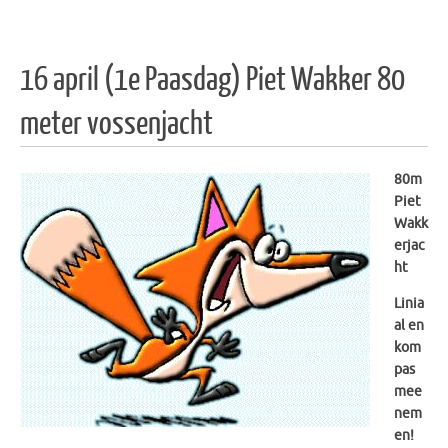
16 april (1e Paasdag) Piet Wakker 80
meter vossenjacht
80m
Piet
Wakk
erjac
ht
Linia
al en
kom
pas
mee
nem
en!