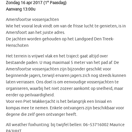
e
Zondag 16 apr 2017 (1
Paasdag)
Aanvang 13:00u
Amersfoortse vossenjachten
Wie het vooral leuk vindt om van de frisse lucht te genieten, is in
Amersfoort aan het juiste adres.
De jachten worden gehouden op het Landgoed Den Treek-
Henschoten
Het terrein is vrijwel vlak en het traject gaat altijd over
bestaande paden. U mag maximaal 5 meter van het pad af. De
Amersfoortse vossenjachten zijn bijzonder geschikt voor
beginnende jagers, terwijl ervaren jagers zich nog steeds kunnen
laten verrassen. Ons doel is om eenvoudige vossenjachten te
organiseren, waarbij het niet zozeer aankomt op snelheid, maar
eerder op peilvaardigheid.
Voor een Piet Wakkerjacht is het belangrijk een liniaal en
kompas mee te nemen. Enkele ontvangers zijn beschikbaar voor
degene die zelf geen ontvanger heeft.
All weather foxhunting: bij twijfel bellen: 06–53716002 Maurice
PA3HHT