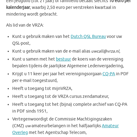
Een jeugdlid (tot 21 jaar) of familielid betaalt slechts
10 euro per
kalenderjaar
, waarbij 2,50 euro per verstreken kwartaal in
mindering wordt gebracht.
Als lid van de VRZA:
Kunt u gebruik maken van het
Dutch QSL Bureau
voor uw
QSL-post,
Kunt u gebruik maken van de e-mail alias
uwcall@vrza.nl,
Kunt u samen met het
bestuur
de koers van de vereniging
bepalen tijdens de jaarlijkse Algemene Ledenvergadering,
Krijgt u 11 keer per jaar het verenigingsorgaan
CQ-PA
in PDF
per e-mail toegestuurd,
Heeft u toegang tot mijnVRZA,
Heeft u toegang tot de VRZA cursus zendamateur,
Heeft u toegang tot het (bijna) complete archief van CQ-PA
in PDF sinds 1951,
Vertegenwoordigt de Commissie Machtigingszaken
(CMZ)
uw
amateurbelangen in het halfjaarlijks
Amateur
Overleg
met het Agentschap Telecom,