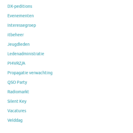
DX-peditions
Evenementen
Interessegroep
itbeheer
Jeugdleden
Ledenadministratie
PI4VRZ/A
Propagatie verwachting
QSO Party
Radiomarkt
Silent Key
Vacatures
Velddag