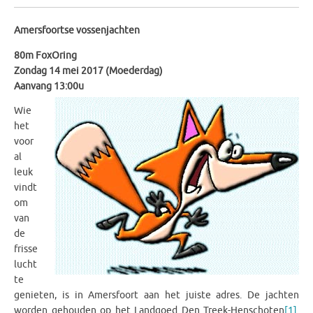
Amersfoortse vossenjachten
80m FoxOring
Zondag 14 mei 2017 (Moederdag)
Aanvang 13:00u
Wie
het
voor
al
leuk
vindt
om
van
de
frisse
lucht
te
genieten, is in Amersfoort aan het juiste adres. De jachten
worden gehouden op het Landgoed Den Treek-Henschoten
[1]
.