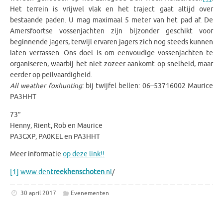
Het terrein is vrijwel vlak en het traject gaat altijd over
bestaande paden. U mag maximaal 5 meter van het pad af. De
Amersfoortse vossenjachten zijn bijzonder geschikt voor
beginnende jagers, terwijl ervaren jagers zich nog steeds kunnen
laten verrassen. Ons doel is om eenvoudige vossenjachten te
organiseren, waarbij het niet zozeer aankomt op snelheid, maar
eerder op peilvaardigheid.
All weather foxhunting
: bij twijfel bellen: 06–53716002 Maurice
PA3HHT
73”
Henny, Rient, Rob en Maurice
PA3GXP, PA0KEL en PA3HHT
Meer informatie
op deze link!!
[1]
www.den
treekhenschoten
.nl
/
30 april 2017
Evenementen