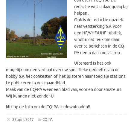
dan over in CQ-PA. De
redactie wilt u daar graag bij
helpen..
Ook is de redactie opzoek
naar versterking b.v. voor
een HF/VHF/UHF rubriek,
vindt u dat leuk om daar
over te berichten in de CQ-
PA neem dan contact op.
Uiteraard is het ook
mogelijk om een verhaal over uw specifieke gedeelte van de
hobby b.v. het contesten of het luisteren naar speciale stations,
te publiceren in ons maandblad..
Maak van de CQ-PA weer een blad van, voor en door amateurs.
Wij kunnen niet zonder U
klik op de foto om de CQ-PA te downloaden!!
22 april 2017
CQ-PA