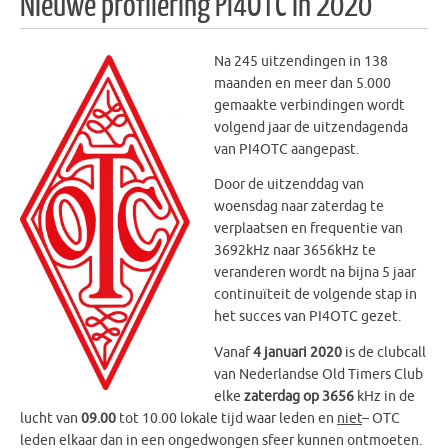
Nieuwe profilering PI4OTC in 2020
Na 245 uitzendingen in 138
maanden en meer dan 5.000
gemaakte verbindingen wordt
volgend jaar de uitzendagenda
van PI4OTC aangepast.
Door de uitzenddag van
woensdag naar zaterdag te
verplaatsen en frequentie van
3692kHz naar 3656kHz te
veranderen wordt na bijna 5 jaar
continuïteit de volgende stap in
het succes van PI4OTC gezet.
Vanaf
4 januari 2020
is de clubcall
van Nederlandse Old Timers Club
elke
zaterdag op 3656
kHz in de
lucht van
09.00
tot 10.00 lokale tijd waar leden en
niet
– OTC
leden elkaar dan in een ongedwongen sfeer kunnen ontmoeten.