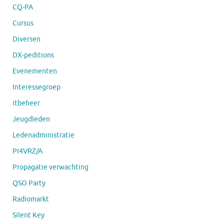
CQ-PA
Cursus
Diversen
DX-peditions
Evenementen
Interessegroep
itbeheer
Jeugdleden
Ledenadministratie
PI4VRZ/A
Propagatie verwachting
QSO Party
Radiomarkt
Silent Key