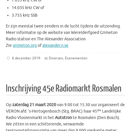
7.035 kHz CW of
14.035 kHz CW of
3.755 kHz SSB
Er zijn meestal twee zenders in de lucht tijdens de uitzending.
Meer informatie op de website van Werelderfgoed Grimeton
Radio station en The Alexander Association
Zie
grimeton.org
of
alexander.n.se
6 december 2019
Diversen
,
Evenementen
Inschrijving 45e Radiomarkt Rosmalen
Op
zaterdag 21 maart 2020
van 9.00 tot 15.30 uur organiseert de
ste
VERON afd. ‘s-Hertogenbosch (Stg. BRAC) haar 45
Landelijke
Radio Vlooienmarkt in het
Autotron
te Rosmalen (Den Bosch).
We zitten in een schitterende, verwarmde
tentoonstellingsruimte van meer dan 9.000 vierkante meter.