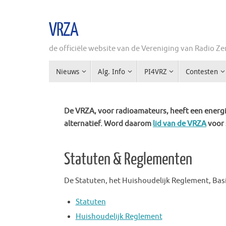
Ga
naar
VRZA
de
inhoud
de officiële website van de Vereniging van Radio 
Ga
Nieuws
Alg. Info
PI4VRZ
Contesten
naar
de
inhoud
De VRZA, voor radioamateurs, heeft een energie
alternatief. Word daarom
lid van de VRZA
voor 
Statuten & Reglementen
De Statuten, het Huishoudelijk Reglement, Bas
Statuten
Huishoudelijk Reglement