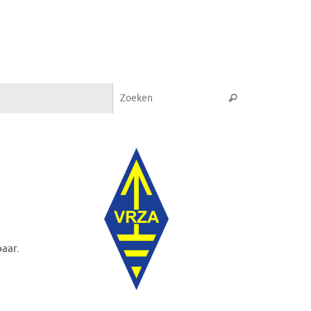
Zoeken naar:
Zoeken
baar.