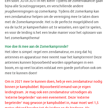
Een soort JOTA-JOTI in het klein! Tijdens de zomervakantie gaan
bijna alle Scoutinggroepen, en verschillende andere
jeugdverenigingen op zomerkamp. Tijdens dit zomerkamp kan
een zendamateur helpen om de vereniging mee te laten doen
met de Zomerkampronde. Het is de perfecte mogelijkheid om
via de lucht je kampverhalen uit te wisselen, een spel te spelen,
en voor de leiding is het een leuke manier voor het oplossen van
het zomerkampthema!
Hoe doe ik mee aan de Zomerkampronde?
Het idee is simpel: regel een zendamateur, en zorg dat hij
antennes en apparatuur mee neemt naar het kampterrein! Deze
antennes kunnen bijvoorbeeld worden opgehangen in een
boom, en op veel locaties volstaat een goede portofoon ook om
mee te kunnen doen!
Om in 2021 mee te kunnen doen, heb je een zendamateur nodig
binnen je kampbubbel. Bijvoorbeeld iemand van je eigen
leidingteam. Je mag ook een zendamateur uitnodigen als
‘externe begeleider’ van een evenement. Deze ‘externe
begeleider’ mag gewoon je kampbubbel in, maar moet wel 1,5