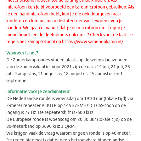
meter afstand houden tot de leiding en de kinderen. Als
microfoon kun je bijvoorbeeld een tafelmicrofoon gebruiken. Als
je een handmicrofoon hebt, kun je die ook doorgeven naar
kinderen en leiding, maar desinfecteer van tevoren even je
handen. We gaan er vanuit dat je de microfoon niet tegen je
mond houdt, en de deelnemers ook niet. ? Check voor de laatste
regels het kampprotocol op https://www.samenopkamp.nl/
Wanneer is het?
De Zomerkamprondes vinden plaats op de woensdagavonden
van de zomervakantie. Voor 2021 zijn de data 14 juli, 21 juli, 28
juli, 4 augustus, 11 augustus, 18 augustus, 25 augustus en 1
september.
Informatie voor je zendamateur:
De Nederlandse ronde is woensdag om 19:30 uur (lokale tijd) via
2-meter repeater PI3UTR op 145.575MHz. CTCSS-toon op de
ingang is 77 Hz. De repeatershift is -600 kHz.
De Europese ronde is woensdag om 20:30 uur (lokale tijd) op de
80-meterband op 3690 kHz ± QRM.
We krijgen vaak de vraag waarom er geen ronde is op 40-meter.
De reden hiervoor is dat er geen betrouwbare binnenlandse