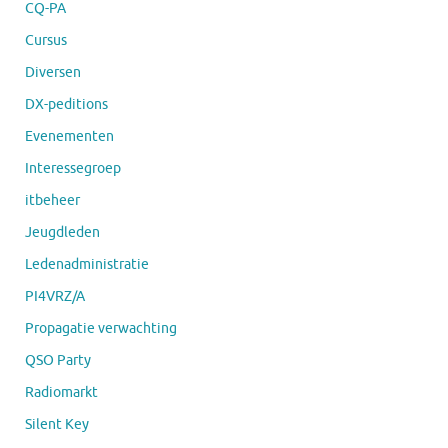
CQ-PA
Cursus
Diversen
DX-peditions
Evenementen
Interessegroep
itbeheer
Jeugdleden
Ledenadministratie
PI4VRZ/A
Propagatie verwachting
QSO Party
Radiomarkt
Silent Key