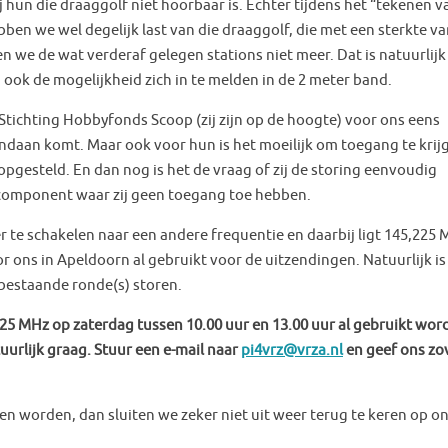
 hun die draaggolf niet hoorbaar is. Echter tijdens het “tekenen v
bben we wel degelijk last van die draaggolf, die met een sterkte va
we de wat verderaf gelegen stations niet meer. Dat is natuurlijk
ook de mogelijkheid zich in te melden in de 2 meter band.
 Stichting Hobbyfonds Scoop (zij zijn op de hoogte) voor ons eens
ndaan komt. Maar ook voor hun is het moeilijk om toegang te krij
pgesteld. En dan nog is het de vraag of zij de storing eenvoudig
component waar zij geen toegang toe hebben.
r te schakelen naar een andere frequentie en daarbij ligt 145,225
 ons in Apeldoorn al gebruikt voor de uitzendingen. Natuurlijk is
bestaande ronde(s) storen.
5 MHz op zaterdag tussen 10.00 uur en 13.00 uur al gebruikt wor
uurlijk graag. Stuur een e-mail naar
pi4vrz@vrza.nl
en geef ons zo
n worden, dan sluiten we zeker niet uit weer terug te keren op o