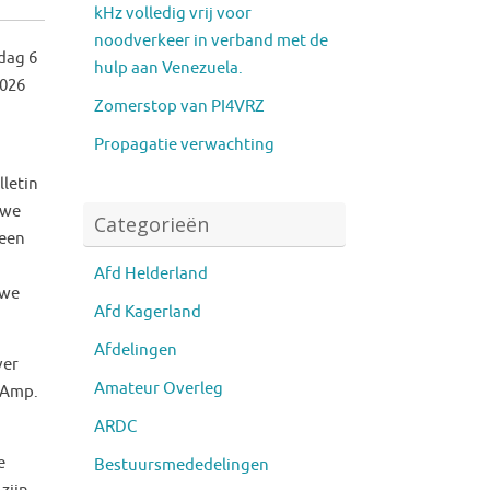
kHz volledig vrij voor
noodverkeer in verband met de
dag 6
hulp aan Venezuela.
2026
Zomerstop van PI4VRZ
Propagatie verwachting
lletin
 we
Categorieën
 een
Afd Helderland
 we
Afd Kagerland
Afdelingen
ver
Amateur Overleg
LAmp.
ARDC
e
Bestuursmededelingen