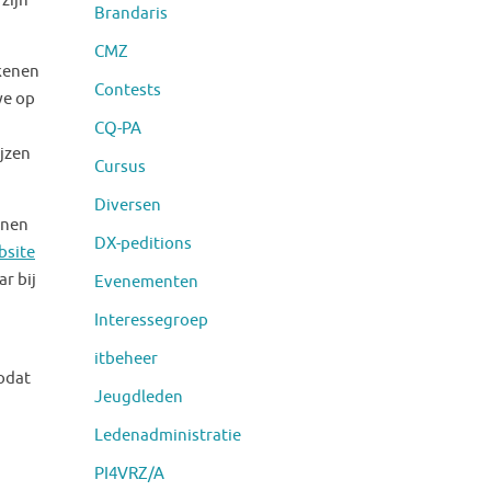
 zijn
Brandaris
CMZ
ekenen
Contests
we op
CQ-PA
ijzen
Cursus
Diversen
nnen
DX-peditions
bsite
ar bij
Evenementen
Interessegroep
itbeheer
zodat
Jeugdleden
Ledenadministratie
PI4VRZ/A