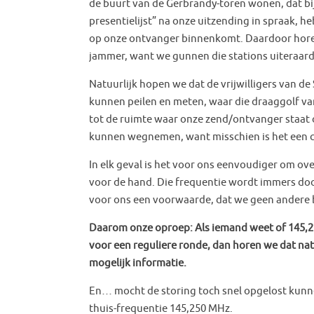
de buurt van de Gerbrandy-toren wonen, dat bij
presentielijst” na onze uitzending in spraak, he
op onze ontvanger binnenkomt. Daardoor horen 
jammer, want we gunnen die stations uiteraard 
Natuurlijk hopen we dat de vrijwilligers van de
kunnen peilen en meten, waar die draaggolf va
tot de ruimte waar onze zend/ontvanger staat o
kunnen wegnemen, want misschien is het een 
In elk geval is het voor ons eenvoudiger om ove
voor de hand. Die frequentie wordt immers door
voor ons een voorwaarde, dat we geen andere 
Daarom onze oproep: Als iemand weet of 145,22
voor een reguliere ronde, dan horen we dat nat
mogelijk informatie.
En… mocht de storing toch snel opgelost kunne
thuis-frequentie 145,250 MHz.