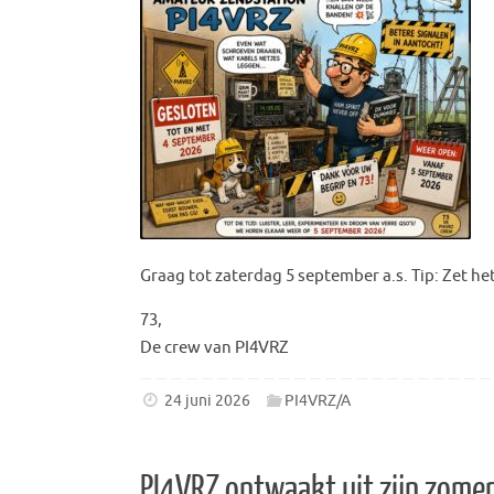
Graag tot zaterdag 5 september a.s. Tip: Zet het
73,
De crew van PI4VRZ
24 juni 2026
PI4VRZ/A
PI4VRZ ontwaakt uit zijn zome