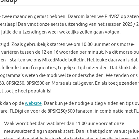
ste twee maanden gemist hebben. Daarom laten we PI4VRZ op zater
rslaap! Dan vindt onze eerste uitzending van het seizoen 2025 / 
 jullie de uitzendingen weer wekelijks zullen gaan volgen.
zigd. Zoals gebruikelijk starten we om 10.00 uur met ons morse-
n variëren tussen de 12 en 16 woorden per minuut. Na dit morse-bu
lopen – starten we ons MixedMode bulletin. Het leuke daarvan is dat
hillende toon-frequenties, tegelijkertijd uitzenden. Dat klinkt als
rogramma’s weten die modi wel te onderscheiden. We zenden ons
K63, 8PSK250, 8PSK500 en Morse als call-gever. En als toetje zenden
 toetje heel populair is!
jk dan op de
website
. Daar kun je de nodige uitleg vinden en tips o
ware: FLDigi en voor de 8PSK250/500 fanaten: in combinatie met F
Vaak wordt het dan wat later dan 11.00 uur voordat onze
nieuwsuitzending in spraak start. Dan is het tijd om vanuit je lui