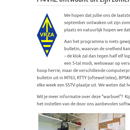
We hopen dat jullie ons de laat
september ontwaken uit zijn zome
plaats en natuurlijk hopen we dat
Aan het programma is niets gewij
bulletin, waarvan de snelheid ka
– de klok zal dan tegen half elf 
een 5-tal modi, weliswaar op versc
hoop herrie, maar de verschillende computerp
bulletin uit in MT63, RTTY (oftewel telex), BPS
elke week een SSTV-plaatje uit. We weten dat het
Wil je meer informatie over deze “warboel”? Ki
het instellen van de door ons aanbevolen soft