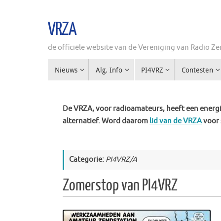
Ga
naar
VRZA
de
inhoud
de officiële website van de Vereniging van Radio 
Ga
Nieuws
Alg. Info
PI4VRZ
Contesten
naar
de
inhoud
De VRZA, voor radioamateurs, heeft een energie
alternatief. Word daarom
lid van de VRZA
voor 
Categorie:
PI4VRZ/A
Zomerstop van PI4VRZ