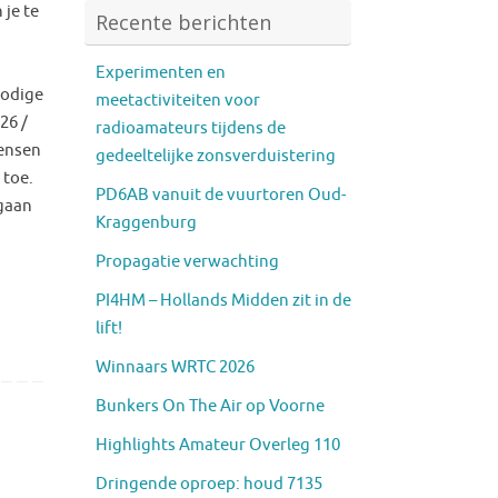
 je te
Recente berichten
Experimenten en
nodige
meetactiviteiten voor
26 /
radioamateurs tijdens de
wensen
gedeeltelijke zonsverduistering
 toe.
PD6AB vanuit de vuurtoren Oud-
 gaan
Kraggenburg
Propagatie verwachting
PI4HM – Hollands Midden zit in de
lift!
Winnaars WRTC 2026
Bunkers On The Air op Voorne
Highlights Amateur Overleg 110
Dringende oproep: houd 7135