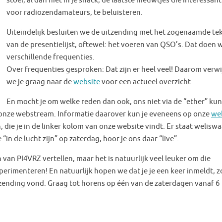
stoel, al dan niet in je shack, de laatste nieuwtjes die interessant
voor radiozendamateurs, te beluisteren.
Uiteindelijk besluiten we de uitzending met het zogenaamde t
van de presentielijst, oftewel: het voeren van QSO’s. Dat doen 
verschillende frequenties.
Over frequenties gesproken: Dat zijn er heel veel! Daarom verw
we je graag naar de
website
voor een actueel overzicht.
En mocht je om welke reden dan ook, ons niet via de “ether” ku
onze webstream. Informatie daarover kun je eveneens op onze
we
, die je in de linker kolom van onze website vindt. Er staat weliswa
“in de lucht zijn” op zaterdag, hoor je ons daar “live”.
an PI4VRZ vertellen, maar het is natuurlijk veel leuker om die
perimenteren! En natuurlijk hopen we dat je je een keer inmeldt, 
itzending vond.
Graag tot horens op één van de zaterdagen vanaf 6