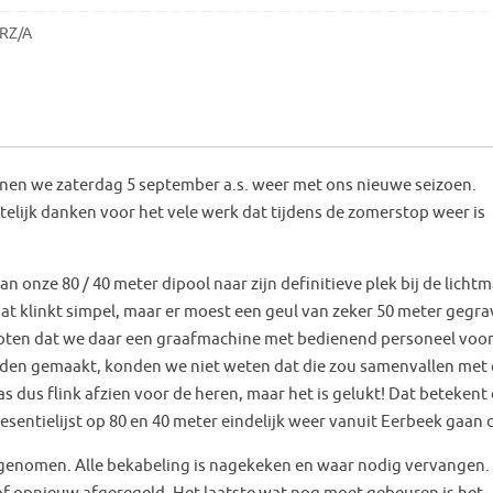
RZ/A
nnen we zaterdag 5 september a.s. weer met ons nieuwe seizoen.
rtelijk danken voor het vele werk dat tijdens de zomerstop weer is
an onze 80 / 40 meter dipool naar zijn definitieve plek bij de licht
at klinkt simpel, maar er moest een geul van zeker 50 meter gegr
oten dat we daar een graafmachine met bedienend personeel voo
den gemaakt, konden we niet weten dat die zou samenvallen met
as dus flink afzien voor de heren, maar het is gelukt! Dat betekent
esentielijst op 80 en 40 meter eindelijk weer vanuit Eerbeek gaan 
 genomen. Alle bekabeling is nagekeken en waar nodig vervangen.