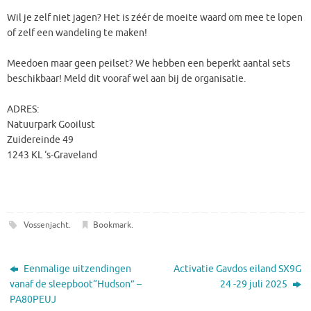
Wil je zelf niet jagen? Het is zéér de moeite waard om mee te lopen
of zelf een wandeling te maken!
Meedoen maar geen peilset? We hebben een beperkt aantal sets
beschikbaar! Meld dit vooraf wel aan bij de organisatie.
ADRES:
Natuurpark Gooilust
Zuidereinde 49
1243 KL ‘s-Graveland
Vossenjacht
.
Bookmark
.
Eenmalige uitzendingen
Activatie Gavdos eiland SX9G
vanaf de sleepboot“Hudson” –
24 -29 juli 2025
PA80PEUJ