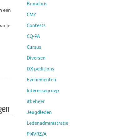
Brandaris
an een
CMZ
Contests
ar je
CQ-PA
Cursus
Diversen
DX-peditions
Evenementen
Interessegroep
itbeheer
gen
Jeugdleden
Ledenadministratie
PI4VRZ/A