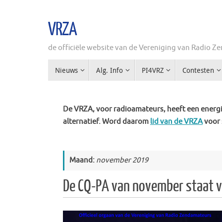
Ga
naar
VRZA
de
inhoud
de officiële website van de Vereniging van Radio 
Ga
Nieuws
Alg. Info
PI4VRZ
Contesten
naar
de
inhoud
De VRZA, voor radioamateurs, heeft een energie
alternatief. Word daarom
lid van de VRZA
voor 
Maand:
november 2019
De CQ-PA van november staat v