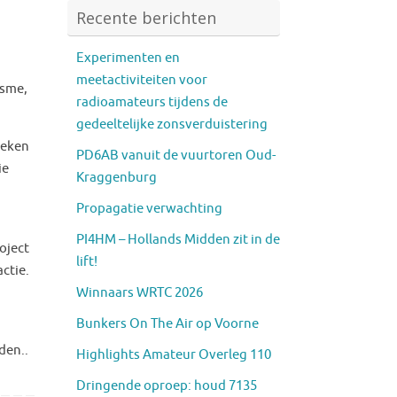
Recente berichten
Experimenten en
meetactiviteiten voor
isme,
radioamateurs tijdens de
gedeeltelijke zonsverduistering
ieken
PD6AB vanuit de vuurtoren Oud-
ie
Kraggenburg
Propagatie verwachting
PI4HM – Hollands Midden zit in de
oject
lift!
ctie.
Winnaars WRTC 2026
Bunkers On The Air op Voorne
den..
Highlights Amateur Overleg 110
Dringende oproep: houd 7135