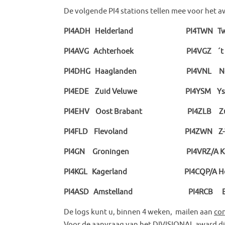
De volgende PI4 stations tellen mee voor het 
PI4ADH Helderland PI4TWN Tw
PI4AVG Achterhoek PI4VGZ ´t G
PI4DHG Haaglanden PI4VNL Noor
PI4EDE Zuid Veluwe PI4Y
PI4EHV Oost Brabant PI4ZLB Zuid
PI4FLD Flevoland PI4ZWN Z-W N
PI4GN Groningen PI4VRZ/A Kootwijk 
PI4KGL Kagerland PI4CQP/A Hedel e
PI4ASD Amstelland
PI4RCB E
De logs kunt u, binnen 4 weken, mailen aan
co
Voor de aanvraag van het DIVISIONAL award die