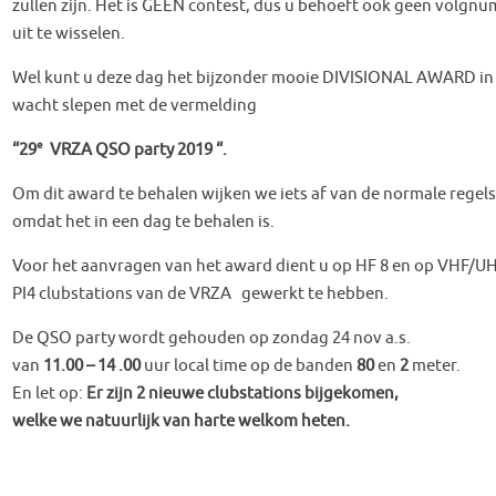
zullen zijn. Het is GEEN contest, dus u behoeft ook geen volgn
uit te wisselen.
Wel kunt u deze dag het bijzonder mooie DIVISIONAL AWARD in
wacht slepen met de vermelding
e
“29
VRZA QSO party 2019 “.
Om dit award te behalen wijken we iets af van de normale regels,
omdat het in een dag te behalen is.
Voor het aanvragen van het award dient u op HF 8 en op VHF/UH
PI4 clubstations van de VRZA gewerkt te hebben.
De QSO party wordt gehouden op zondag 24 nov a.s.
van
11.00 – 14 .00
uur local time op de banden
80
en
2
meter.
En let op:
Er zijn 2 nieuwe clubstations bijgekomen,
welke we natuurlijk van harte welkom heten.