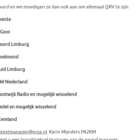
award en we moedigen ze dan ook aan om allemaal QRV te zijn:
ente
ooi
d Limburg
SM Ysselmond
 Limburg
ederland
Radio en mogelijk wisselend
n mogelijk wisselend
emland
ntestmanager@vrza.nl
Karin Mijnders PA2KM
nt u een loguittreksel te sturen aan de award manager: