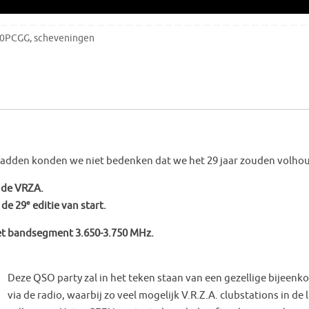
0PCGG
,
scheveningen
 hadden konden we niet bedenken dat we het 29 jaar zouden volho
 de VRZA.
e
 de 29
editie van start.
het bandsegment 3.650-3.750 MHz.
Deze QSO party zal in het teken staan van een gezellige bijeenk
via de radio, waarbij zo veel mogelijk V.R.Z.A. clubstations in de 