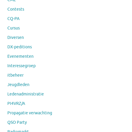
Contests
CQ-PA
Cursus
Diversen
DX-peditions
Evenementen
Interessegroep
itbeheer
Jeugdleden
Ledenadministratie
PI4VRZ/A
Propagatie verwachting
QSO Party
Radiomarkt