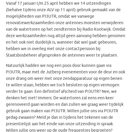
Vanaf 17 januari t/m 25 april hebben we 14 uitzendingen
(behalve tijdens onze ALV op 11 april) gebruik gemaakt van de
mogelijkheden van PI3UTR, omdat we vanwege
renovatiewerkzaamheden onze antennes moesten verwijderen
van de watertoren op het zendterrein bij Radio Kootwijk. Omdat
deze werkzaamheden nog altijd geen aanvang hebben genomen
en het ook niet duidelijk is, wanneer dat wel gaat gebeuren,
hebben we in overleg met onze contactpersoon bij
Staatsbosbeheer afgesproken de antennes weer te plaatsen.
Natuurlijk hadden we nog een poos door kunnen gaan via
PI3UTR, maar met de Jutberg evenementen voor de deur en ook
onze drang om weer met onze zendapparatuur op eigen benen
te willen staan, hebben we toch besloten op eigen vermogen
verder te gaan. Een definitief afscheid van PI3UTR? Nee, we
denken het niet! Immers: De watertoren zal eens een keer
gerenoveerd gaan worden en dan zullen we graag weer tijdelijk
gebruik gaan maken van PI3UTR. Willen jullie ons via PI3UTR
gedag-zwaaien? Meld je dan in tijdens het tekenen van de
presentielijst aan het einde van onze uitzending in spraak.
Willen jullie ons weer op de oude frequenties begroeten?