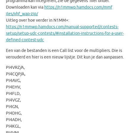
programma kan integreren, zie de gegevens hier onder.
Downloaden kan via
https://n1mmwp.hamdocs.com/mmf
iles/vhf_wap-zip/
Uitleg over hoe verder in N1MM+:
https://n1mmwp.hamdocs.com/man
ual-supported/contests-
setup/
setup-udc-contests/#installati
on-instructions-for-a-user-
defined-contest-udc
Een van de bestanden is een Call list voor de multipliers. Die is
verouderd en hier is een nieuw lijstje. Dit kun je dan aanpassen.
PI4VRZ/A,
PI4CQP/A,
PI4AVG,
PI4EHV,
PI4FLD,
PI4VGZ,
PI4GN,
PI4DHG,
PI4ADH,
PI4KGL,
PI4VNL,