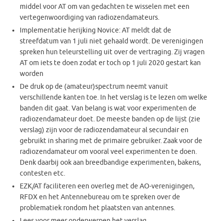
middel voor AT om van gedachten te wisselen met een
vertegenwoordiging van radiozendamateurs.
Implementatie herijking Novice: AT meldt dat de
streefdatum van 1 juli niet gehaald wordt. De verenigingen
spreken hun teleurstelling uit over de vertraging. Zij vragen
AT om iets te doen zodat er toch op 1 juli 2020 gestart kan
worden
De druk op de (amateur)spectrum neemt vanuit
verschillende kanten toe. In het verslag is te lezen om welke
banden dit gaat. Van belang is wat voor experimenten de
radiozendamateur doet. De meeste banden op de lijst (zie
verslag) zijn voor de radiozendamateur al secundair en
gebruikt in sharing met de primaire gebruiker. Zaak voor de
radiozendamateur om vooral veel experimenten te doen.
Denk daarbij ook aan breedbandige experimenten, bakens,
contesten etc.
EZK/AT faciliteren een overleg met de AO-verenigingen,
RFDX en het Antennebureau om te spreken over de
problematiek rondom het plaatsten van antennes.
Lees voor meer onderwerpen het verslag.