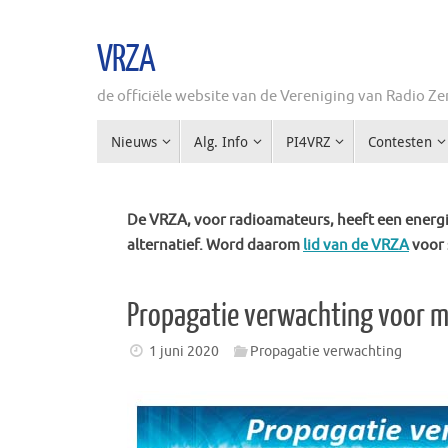
Ga
naar
VRZA
de
inhoud
de officiële website van de Vereniging van Radio 
Ga
Nieuws
Alg. Info
PI4VRZ
Contesten
naar
de
inhoud
De VRZA, voor radioamateurs, heeft een energie
alternatief. Word daarom
lid van de VRZA
voor 
Propagatie verwachting voor me
1 juni 2020
Propagatie verwachting