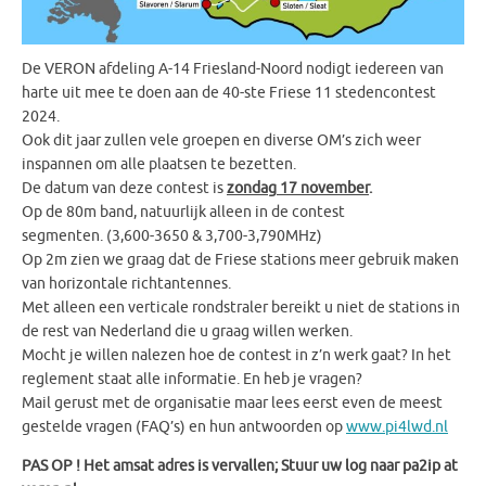
De VERON afdeling A-14 Friesland-Noord nodigt iedereen van
harte uit mee te doen aan de 40-ste Friese 11 stedencontest
2024.
Ook dit jaar zullen vele groepen en diverse OM’s zich weer
inspannen om alle plaatsen te bezetten.
De datum van deze contest is
zondag 17 november
.
Op de 80m band, natuurlijk alleen in de contest
segmenten. (3,600-3650 & 3,700-3,790MHz)
Op 2m zien we graag dat de Friese stations meer gebruik maken
van horizontale richtantennes.
Met alleen een verticale rondstraler bereikt u niet de stations in
de rest van Nederland die u graag willen werken.
Mocht je willen nalezen hoe de contest in z’n werk gaat? In het
reglement staat alle informatie. En heb je vragen?
Mail gerust met de organisatie maar lees eerst even de meest
gestelde vragen (FAQ’s) en hun antwoorden op
www.pi4lwd.nl
PAS OP ! Het amsat adres is vervallen; Stuur uw log naar pa2ip at