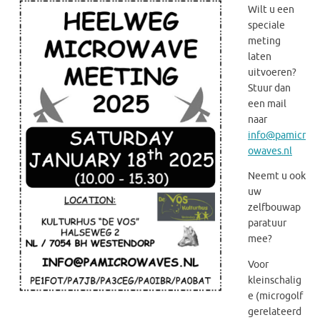
Wilt u een
speciale
meting
laten
uitvoeren?
Stuur dan
een mail
naar
info@pamicr
owaves.nl
Neemt u ook
uw
zelfbouwap
paratuur
mee?
Voor
kleinschalig
e (microgolf
gerelateerd