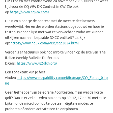
GMT tot en met zondagavond 24 november 23:59 uur is het weer
tijd voor de CQ WW DX Contest in CW. Zie ook
op
https://www.cqww.com/
Dit is zo’n beetje de contest met de meeste deelnemers
wereldwijd. Her en der worden stations opgebouwd en hoor je
testen. Is er een lijst met wat te verwachten zodat we kunnen
uitkijken naar een bepaalde DXCC entiteit? Ja: kijk
op:
https://www.ng3k.com/Misc/cqc2024.html
Verder is er natuurlijk ook nog info te vinden op de site van ‘The
Italian Weekly Bulletin for Serious
DXers’:
https://www.425dxn.org/
Een zonekaart kun je hier
vinden:
https://www.mapability.com/ei8ic/maps/CQ_Zones_01.p
ng
Geen liefhebber van telegrafie / contesten, maar wel de korte
golf? Dan is er zeker reden om eens op 60, 12, 17 en 30 meter te
kijken of de microfoon op te poetsen, digitale modes te
proberen of andere activiteiten te ontplooien.