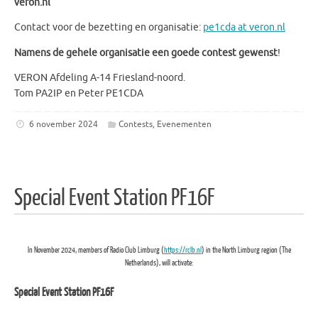
veron.nl
Contact voor de bezetting en organisatie:
pe1cda at veron.nl
Namens de gehele organisatie een goede contest gewenst
!
VERON Afdeling A-14 Friesland-noord.
Tom PA2IP en Peter PE1CDA
6 november 2024
Contests
,
Evenementen
Special Event Station PF16F
In November 2024, members of Radio Club Limburg (
https://rclb.nl
) in the North Limburg region (The
Netherlands), will activate:
Special Event Station PF16F