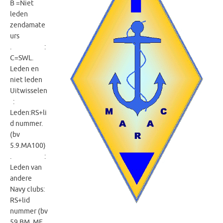
B =Niet
leden
zendamate
urs
. :
C=SWL.
Leden en
niet leden
Uitwisselen
:
Leden:RS+li
d nummer.
(bv
5.9.MA100)
. :
Leden van
andere
Navy clubs:
RS+lid
nummer (bv
59 BM ,MF,