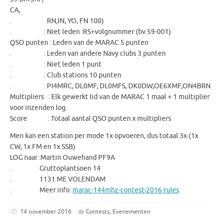
CA,
. RN,IN, YO, FN 100)
. : Niet leden :RS+volgnummer (bv 59-001)
QSO punten : Leden van de MARAC 5 punten
. : Leden van andere Navy clubs 3 punten
. : Niet leden 1 punt
. : Club stations 10 punten
. : PI4MRC, DL0MF, DL0MFS, DK0DW,OE6XMF,ON4BRN
Multipliers : Elk gewerkt lid van de MARAC 1 maal + 1 multiplier
voor inzenden log.
Score : Totaal aantal QSO punten x multipliers
Men kan een station per mode 1x opvoeren, dus totaal 3x.(1x
CW, 1x FM en 1x SSB)
LOG naar :Martin Ouwehand PF9A
. Gruttoplantsoen 14
. 1131 ME VOLENDAM
. Meer info:
marac-144mhz-contest-2016-rules
14 november 2016
Contests
,
Evenementen