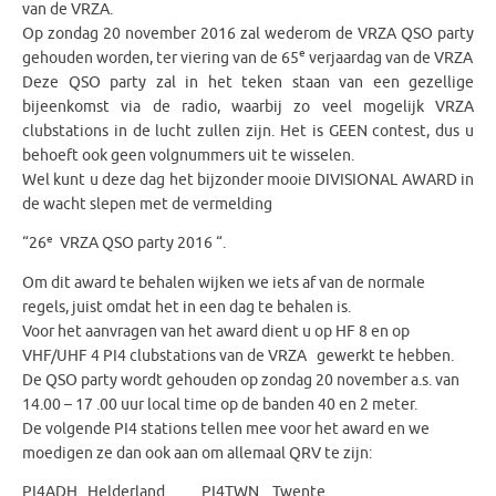
van de VRZA.
Op zondag 20 november 2016 zal wederom de VRZA QSO party
e
gehouden worden, ter viering van de 65
verjaardag van de VRZA
Deze QSO party zal in het teken staan van een gezellige
bijeenkomst via de radio, waarbij zo veel mogelijk VRZA
clubstations in de lucht zullen zijn. Het is GEEN contest, dus u
behoeft ook geen volgnummers uit te wisselen.
Wel kunt u deze dag het bijzonder mooie DIVISIONAL AWARD in
de wacht slepen met de vermelding
e
“26
VRZA QSO party 2016 “.
Om dit award te behalen wijken we iets af van de normale
regels, juist omdat het in een dag te behalen is.
Voor het aanvragen van het award dient u op HF 8 en op
VHF/UHF 4 PI4 clubstations van de VRZA gewerkt te hebben.
De QSO party wordt gehouden op zondag 20 november a.s. van
14.00 – 17 .00 uur local time op de banden 40 en 2 meter.
De volgende PI4 stations tellen mee voor het award en we
moedigen ze dan ook aan om allemaal QRV te zijn:
PI4ADH Helderland PI4TWN Twente