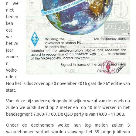
n we
niet
beden
ken
dat
we
het 26
jaar
zoude
n
volho
uden.
e
Nou het is dus zover op 20 november 2016 gaat de 26
editie van
start.
Voor deze bijzondere gelegenheid wijken we af van de regels en
zullen we uitsluitend op 2 meter en op 40 mtr werken in het
bandsegment 7.060-7.100. De QSO party is van 14.00 – 17.00u.
Onder de deelnemers welke hun log mailen zullen 3
waardebonnen verloot worden vanwege het 65 jarige jubileum