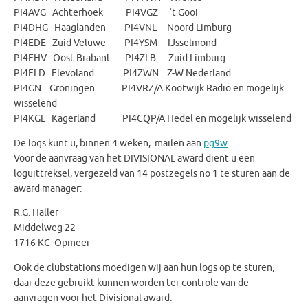
PI4AVG Achterhoek PI4VGZ ´t Gooi
PI4DHG Haaglanden PI4VNL Noord Limburg
PI4EDE Zuid Veluwe PI4YSM IJsselmond
PI4EHV Oost Brabant PI4ZLB Zuid Limburg
PI4FLD Flevoland PI4ZWN Z-W Nederland
PI4GN Groningen PI4VRZ/A Kootwijk Radio en mogelijk
wisselend
PI4KGL Kagerland PI4CQP/A Hedel en mogelijk wisselend
De logs kunt u, binnen 4 weken, mailen aan
pg9w
Voor de aanvraag van het DIVISIONAL award dient u een
loguittreksel, vergezeld van 14 postzegels no 1 te sturen aan de
award manager:
R.G. Haller
Middelweg 22
1716 KC Opmeer
Ook de clubstations moedigen wij aan hun logs op te sturen,
daar deze gebruikt kunnen worden ter controle van de
aanvragen voor het Divisional award.