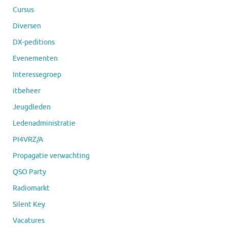
Cursus
Diversen
DX-peditions
Evenementen
Interessegroep
itbeheer
Jeugdleden
Ledenadministratie
PI4VRZ/A
Propagatie verwachting
QSO Party
Radiomarkt
Silent Key
Vacatures