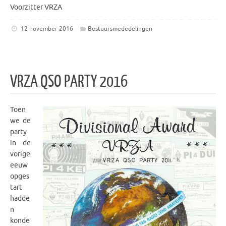
Voorzitter VRZA
12 november 2016
Bestuursmededelingen
VRZA QSO PARTY 2016
Toen
we de
party
in de
vorige
eeuw
opges
tart
hadde
n
konde