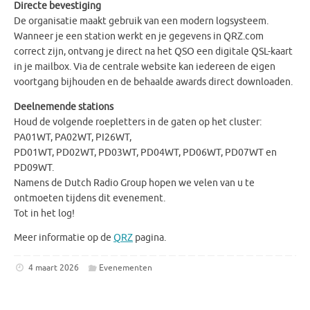
Directe bevestiging
De organisatie maakt gebruik van een modern logsysteem.
Wanneer je een station werkt en je gegevens in QRZ.com
correct zijn, ontvang je direct na het QSO een digitale QSL-kaart
in je mailbox. Via de centrale website kan iedereen de eigen
voortgang bijhouden en de behaalde awards direct downloaden.
Deelnemende stations
Houd de volgende roepletters in de gaten op het cluster:
PA01WT, PA02WT, PI26WT,
PD01WT, PD02WT, PD03WT, PD04WT, PD06WT, PD07WT en
PD09WT.
Namens de Dutch Radio Group hopen we velen van u te
ontmoeten tijdens dit evenement.
Tot in het log!
Meer informatie op de
QRZ
pagina.
4 maart 2026
Evenementen