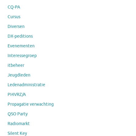
CQ-PA
Cursus
Diversen
DX-peditions
Evenementen
Interessegroep
itbeheer
Jeugdleden
Ledenadministratie
PI4VRZ/A
Propagatie verwachting
QSO Party
Radiomarkt
Silent Key