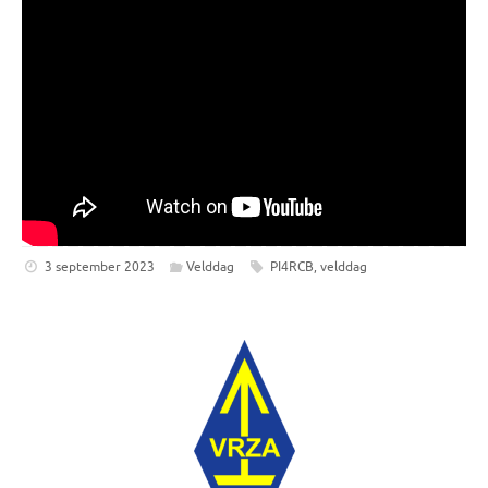
3 september 2023
Velddag
PI4RCB
,
velddag