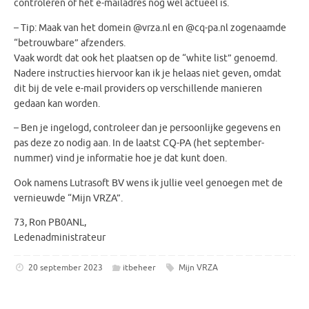
controleren of het e-mailadres nog wel actueel is.
– Tip: Maak van het domein @vrza.nl en @cq-pa.nl zogenaamde
“betrouwbare” afzenders.
Vaak wordt dat ook het plaatsen op de “white list” genoemd.
Nadere instructies hiervoor kan ik je helaas niet geven, omdat
dit bij de vele e-mail providers op verschillende manieren
gedaan kan worden.
– Ben je ingelogd, controleer dan je persoonlijke gegevens en
pas deze zo nodig aan. In de laatst CQ-PA (het september-
nummer) vind je informatie hoe je dat kunt doen.
Ook namens Lutrasoft BV wens ik jullie veel genoegen met de
vernieuwde “Mijn VRZA”.
73, Ron PB0ANL,
Ledenadministrateur
20 september 2023
itbeheer
Mijn VRZA