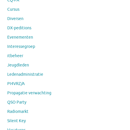
CQ-PA
Cursus
Diversen
DX-peditions
Evenementen
Interessegroep
itbeheer
Jeugdleden
Ledenadministratie
PI4VRZ/A
Propagatie verwachting
QSO Party
Radiomarkt
Silent Key