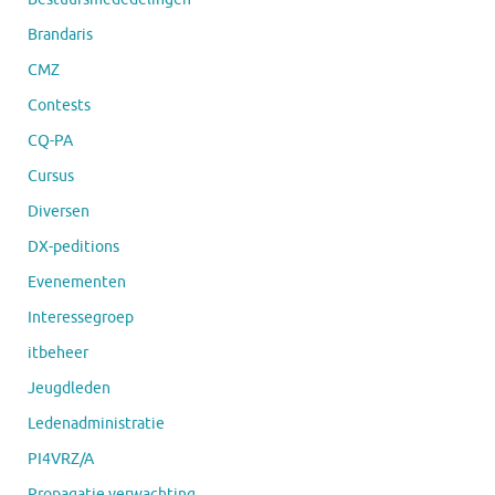
Brandaris
CMZ
Contests
CQ-PA
Cursus
Diversen
DX-peditions
Evenementen
Interessegroep
itbeheer
Jeugdleden
Ledenadministratie
PI4VRZ/A
Propagatie verwachting