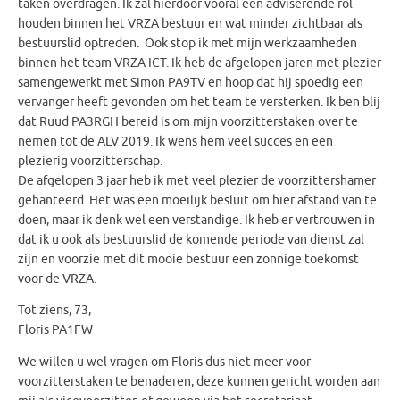
taken overdragen. Ik zal hierdoor vooral een adviserende rol
houden binnen het VRZA bestuur en wat minder zichtbaar als
bestuurslid optreden. Ook stop ik met mijn werkzaamheden
binnen het team VRZA ICT. Ik heb de afgelopen jaren met plezier
samengewerkt met Simon PA9TV en hoop dat hij spoedig een
vervanger heeft gevonden om het team te versterken. Ik ben blij
dat Ruud PA3RGH bereid is om mijn voorzitterstaken over te
nemen tot de ALV 2019. Ik wens hem veel succes en een
plezierig voorzitterschap.
De afgelopen 3 jaar heb ik met veel plezier de voorzittershamer
gehanteerd. Het was een moeilijk besluit om hier afstand van te
doen, maar ik denk wel een verstandige. Ik heb er vertrouwen in
dat ik u ook als bestuurslid de komende periode van dienst zal
zijn en voorzie met dit mooie bestuur een zonnige toekomst
voor de VRZA.
Tot ziens, 73,
Floris PA1FW
We willen u wel vragen om Floris dus niet meer voor
voorzitterstaken te benaderen, deze kunnen gericht worden aan