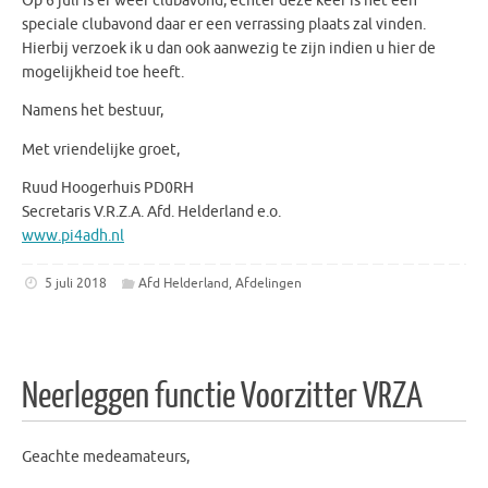
Op 6 juli is er weer clubavond, echter deze keer is het een
speciale clubavond daar er een verrassing plaats zal vinden.
Hierbij verzoek ik u dan ook aanwezig te zijn indien u hier de
mogelijkheid toe heeft.
Namens het bestuur,
Met vriendelijke groet,
Ruud Hoogerhuis PD0RH
Secretaris V.R.Z.A. Afd. Helderland e.o.
www.pi4adh.nl
5 juli 2018
Afd Helderland
,
Afdelingen
Neerleggen functie Voorzitter VRZA
Geachte medeamateurs,