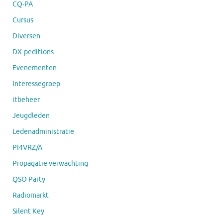
CQ-PA
Cursus
Diversen
DX-peditions
Evenementen
Interessegroep
itbeheer
Jeugdleden
Ledenadministratie
PI4VRZ/A
Propagatie verwachting
QSO Party
Radiomarkt
Silent Key