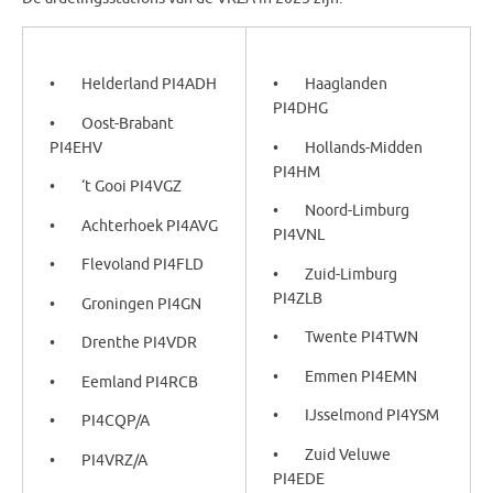
• Helderland PI4ADH
• Haaglanden
PI4DHG
• Oost-Brabant
PI4EHV
• Hollands-Midden
PI4HM
• ‘t Gooi PI4VGZ
• Noord-Limburg
• Achterhoek PI4AVG
PI4VNL
• Flevoland PI4FLD
• Zuid-Limburg
PI4ZLB
• Groningen PI4GN
• Twente PI4TWN
• Drenthe PI4VDR
• Emmen PI4EMN
• Eemland PI4RCB
• IJsselmond PI4YSM
• PI4CQP/A
• Zuid Veluwe
• PI4VRZ/A
PI4EDE