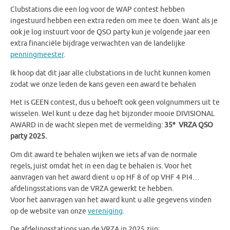
Clubstations die een log voor de WAP contest hebben
ingestuurd hebben een extra reden om mee te doen. Want als je
ook je log instuurt voor de QSO party kun je volgende jaar een
extra financiële bijdrage verwachten van de landelijke
penningmeester
.
Ik hoop dat dit jaar alle clubstations in de lucht kunnen komen
zodat we onze leden de kans geven een award te behalen
Het is GEEN contest, dus u behoeft ook geen volgnummers uit te
wisselen. Wel kunt u deze dag het bijzonder mooie DIVISIONAL
e
AWARD in de wacht slepen met de vermelding:
35
VRZA QSO
party 2025.
Om dit award te behalen wijken we iets af van de normale
regels, juist omdat het in een dag te behalen is. Voor het
aanvragen van het award dient u op HF 8 of op VHF 4 PI4…
afdelingsstations van de VRZA gewerkt te hebben.
Voor het aanvragen van het award kunt u alle gegevens vinden
op de website van onze
vereniging
.
De afdelingsstations van de VRZA in 2025 zijn: