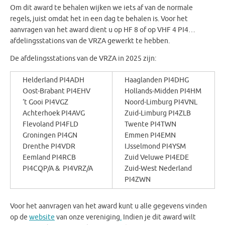
Om dit award te behalen wijken we iets af van de normale
regels, juist omdat het in een dag te behalen is. Voor het
aanvragen van het award dient u op HF 8 of op VHF 4 PI4…
afdelingsstations van de VRZA gewerkt te hebben.
De afdelingsstations van de VRZA in 2025 zijn:
Helderland PI4ADH
Haaglanden PI4DHG
Oost-Brabant PI4EHV
Hollands-Midden PI4HM
‘t Gooi PI4VGZ
Noord-Limburg PI4VNL
Achterhoek PI4AVG
Zuid-Limburg PI4ZLB
Flevoland PI4FLD
Twente PI4TWN
Groningen PI4GN
Emmen PI4EMN
Drenthe PI4VDR
IJsselmond PI4YSM
Eemland PI4RCB
Zuid Veluwe PI4EDE
PI4CQP/A & PI4VRZ/A
Zuid-West Nederland
PI4ZWN
Voor het aanvragen van het award kunt u alle gegevens vinden
op de
website
van onze vereniging
.
Indien je dit award wilt