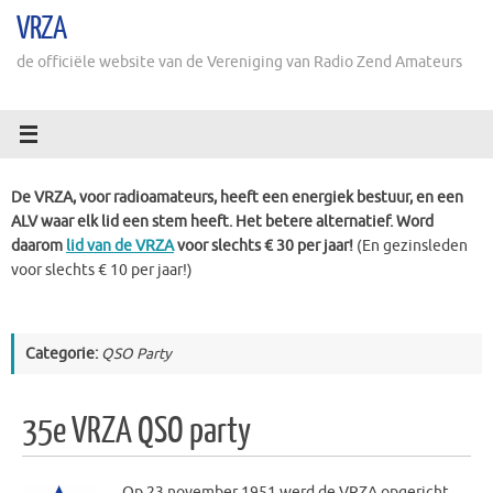
Ga
VRZA
naar
de
de officiële website van de Vereniging van Radio Zend Amateurs
inhoud
De VRZA, voor radioamateurs, heeft een energiek bestuur, en een
ALV waar elk lid een stem heeft. Het betere alternatief. Word
daarom
lid van de VRZA
voor slechts € 30 per jaar!
(En gezinsleden
voor slechts € 10 per jaar!)
Categorie:
QSO Party
35e VRZA QSO party
Op 23 november 1951 werd de VRZA opgericht.