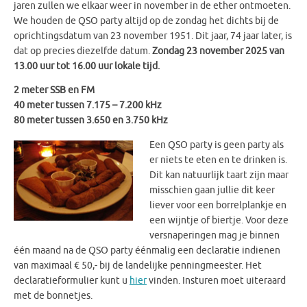
jaren zullen we elkaar weer in november in de ether ontmoeten.
We houden de QSO party altijd op de zondag het dichts bij de
oprichtingsdatum van 23 november 1951. Dit jaar, 74 jaar later, is
dat op precies diezelfde datum.
Zondag 23 november 2025 van
13.00 uur tot 16.00 uur lokale tijd.
2 meter SSB en FM
40 meter tussen 7.175 – 7.200 kHz
80 meter tussen 3.650 en 3.750 kHz
Een QSO party is geen party als
er niets te eten en te drinken is.
Dit kan natuurlijk taart zijn maar
misschien gaan jullie dit keer
liever voor een borrelplankje en
een wijntje of biertje. Voor deze
versnaperingen mag je binnen
één maand na de QSO party éénmalig een declaratie indienen
van maximaal € 50,- bij de landelijke penningmeester. Het
declaratieformulier kunt u
hier
vinden.
Insturen moet uiteraard
met de bonnetjes.