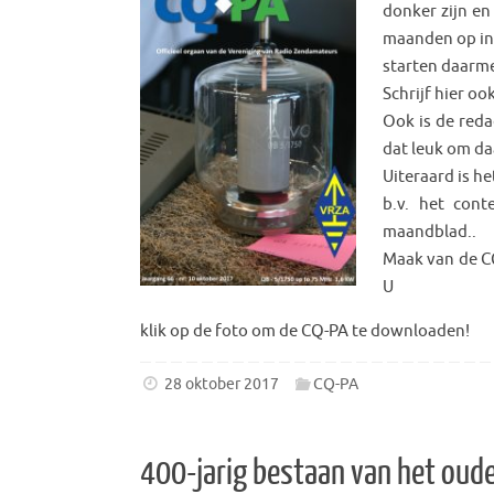
donker zijn en
maanden op in 
starten daarm
Schrijf hier oo
Ook is de reda
dat leuk om da
Uiteraard is h
b.v. het cont
maandblad..
Maak van de CQ
U
klik op de foto om de CQ-PA te downloaden!
28 oktober 2017
CQ-PA
400-jarig bestaan van het oud