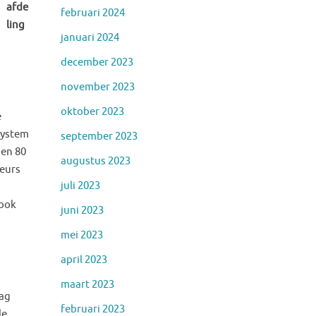
afde
februari 2024
ling
januari 2024
december 2023
november 2023
oktober 2023
e
System
september 2023
 en 80
augustus 2023
teurs
juli 2023
 ook
juni 2023
mei 2023
april 2023
maart 2023
aag
februari 2023
de