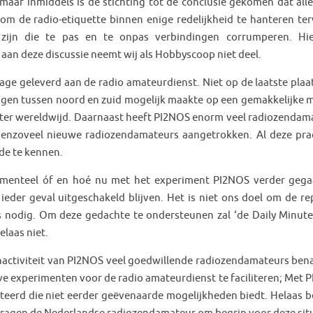
aar inmiddels is de stichting tot de conclusie gekomen dat alle
om de radio-etiquette binnen enige redelijkheid te hanteren terw
zijn die te pas en te onpas verbindingen corrumperen. Hie
aan deze discussie neemt wij als Hobbyscoop niet deel.
rage geleverd aan de radio amateurdienst. Niet op de laatste plaa
dingen tussen noord en zuid mogelijk maakte op een gemakkelijke m
ater wereldwijd. Daarnaast heeft PI2NOS enorm veel radiozendam
nzoveel nieuwe radiozendamateurs aangetrokken. Al deze pra
jde te kennen.
menteel óf en hoé nu met het experiment PI2NOS verder gega
eder geval uitgeschakeld blijven. Het is niet ons doel om de re
is nodig. Om deze gedachte te ondersteunen zal ‘de Daily Minute
elaas niet.
 inactiviteit van PI2NOS veel goedwillende radiozendamateurs ben
ve experimenten voor de radio amateurdienst te faciliteren; Met 
iteerd die niet eerder geëvenaarde mogelijkheden biedt. Helaas b