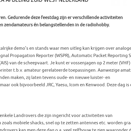
en. Gedurende deze feestdag zijn er verschillende activiteiten
en zendamateurs én belangstellenden in de radiohobby.
talrijke demo’s en stands waar men uitleg kan krijgen over analog
Signal Propagation Reporter (WSPR), Automatic Packet Reporting 
(AIS) van de scheepvaart. Je kunt er vossenjagen op 2 meter (VHF)
printer t.b.v. amateur gerelateerde toepassingen. Aanwezige ama
den maken, zij laten tevens oude- en nieuwe luister- en
maar ook bijvoorbeeld JRC, Yaesu, Icom en Kenwood. Deze dag is
kele Landrovers die zijn ingericht voor activiteiten van
zoals mobiele shacks, snel op te zetten antennes etc. worden gr
ndrovers kan men deze dag o.a. veel zelfbouw te zien waaronder 