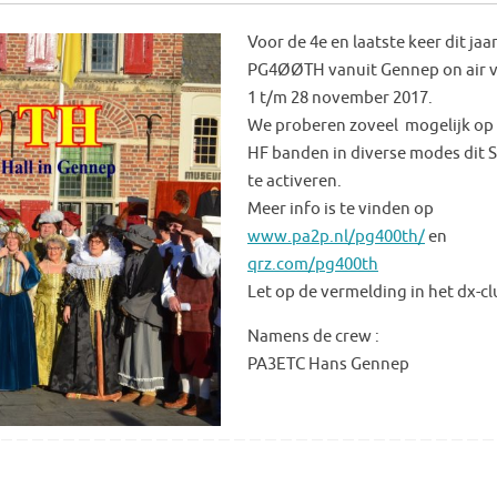
Voor de 4e en laatste keer dit jaar
PG4ØØTH vanuit Gennep on air 
1 t/m 28 november 2017.
We proberen zoveel mogelijk op 
HF banden in diverse modes dit S
te activeren.
Meer info is te vinden op
www.pa2p.nl/pg400th/
en
qrz.com/pg400th
Let op de vermelding in het dx-cl
Namens de crew :
PA3ETC Hans Gennep