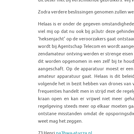
dit besef niet bij verschillende gebruikers. W
Zodra verdere beslissingen genomen zullen we
Helaas is er onder de gegeven omstandigheden
viel mij op dat nu ook bij pi3utr deze gehin
‘heksenjacht’ op de veroorzakers gaat ontstaa
wordt bij Agentschap Telecom en wordt aangege
zendamateur ontving werden er strenge eisen 
dit worden opgenomen in een zelf bij te hou
aangeschaft. Op de apparatuur moest er een
amateur apparatuur gaat. Helaas is dit beleid
volgende het in bezit hebben van drones van v
frequenties handelt men in strijd met de regel
kraan open en kan er vrijwel niet meer geh
regelgeving steeds meer op elkaar moeten ga
ontstane misstanden omdat de opsporingsdien
weet mag het zeggen.
73 Henri
pa3hwa-at-vrza.nl