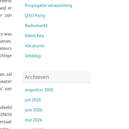
reerst
Propagatie verwachting
ijl er
r zijn
QSO Party
Radiomarkt
ts was
Silent Key
anier,
Vacatures
ateurs
chtige
Velddag
an zal
Archieven
peater
s’ van
augustus 2026
juli 2026
adeeld
juni 2026
PI2NOS
mei 2026
estaat