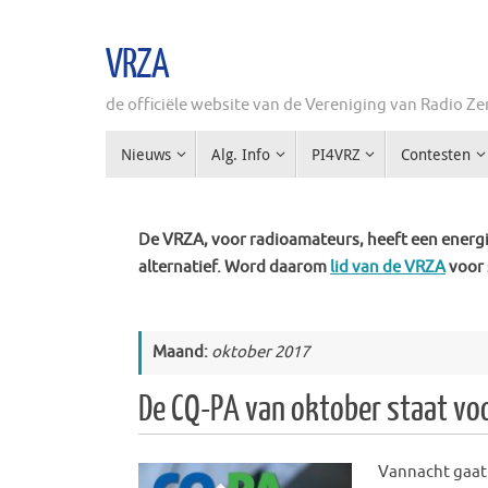
Ga
naar
VRZA
de
inhoud
de officiële website van de Vereniging van Radio 
Ga
Nieuws
Alg. Info
PI4VRZ
Contesten
naar
de
inhoud
De VRZA, voor radioamateurs, heeft een energie
alternatief. Word daarom
lid van de VRZA
voor 
Maand:
oktober 2017
De CQ-PA van oktober staat voo
Vannacht
gaat