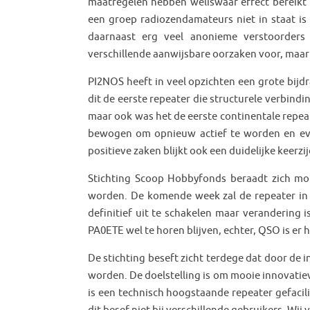
maatregelen hebben weliswaar effect bereikt m
een groep radiozendamateurs niet in staat is 
daarnaast erg veel anonieme verstoorders 
verschillende aanwijsbare oorzaken voor, maar 
PI2NOS heeft in veel opzichten een grote bijd
dit de eerste repeater die structurele verbin
maar ook was het de eerste continentale repe
bewogen om opnieuw actief te worden en eve
positieve zaken blijkt ook een duidelijke keerzi
Stichting Scoop Hobbyfonds beraadt zich mo
worden. De komende week zal de repeater in i
definitief uit te schakelen maar verandering 
PA0ETE wel te horen blijven, echter, QSO is er h
De stichting beseft zicht terdege dat door de
worden. De doelstelling is om mooie innovatie
is een technisch hoogstaande repeater gefacil