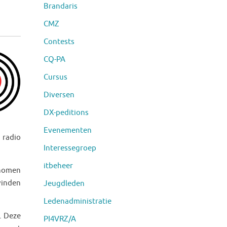
Brandaris
CMZ
Contests
CQ-PA
Cursus
Diversen
DX-peditions
Evenementen
 radio
Interessegroep
itbeheer
enomen
vinden
Jeugdleden
Ledenadministratie
. Deze
PI4VRZ/A