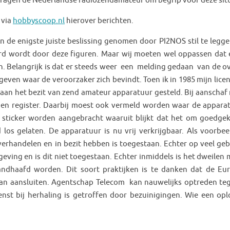
ij vragen de Nederlandse radiozendamateur om begrip voor deze situ
 via
hobbyscoop.nl
hierover berichten.
 de enigste juiste beslissing genomen door PI2NOS stil te legge
derd wordt door deze figuren. Maar wij moeten wel oppassen dat 
n. Belangrijk is dat er steeds weer een melding gedaan van de ov
ven waar de veroorzaker zich bevindt. Toen ik in 1985 mijn licent
aan het bezit van zend amateur apparatuur gesteld. Bij aanschaf
den register. Daarbij moest ook vermeld worden waar de apparat
 sticker worden aangebracht waaruit blijkt dat het om goedge
 los gelaten. De apparatuur is nu vrij verkrijgbaar. Als voorbee
erhandelen en in bezit hebben is toegestaan. Echter op veel geb
geving en is dit niet toegestaan. Echter inmiddels is het dweilen 
andhaafd worden. Dit soort praktijken is te danken dat de Eu
an aansluiten. Agentschap Telecom kan nauwelijks optreden te
st bij herhaling is getroffen door bezuinigingen. Wie een opl