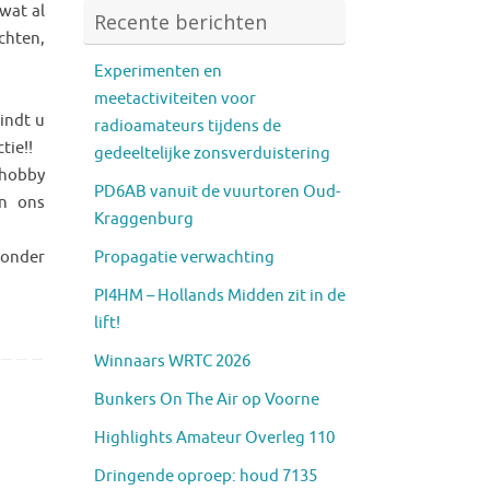
wat al
Recente berichten
chten,
Experimenten en
meetactiviteiten voor
indt u
radioamateurs tijdens de
tie!!
gedeeltelijke zonsverduistering
 hobby
PD6AB vanuit de vuurtoren Oud-
in ons
Kraggenburg
Propagatie verwachting
zonder
PI4HM – Hollands Midden zit in de
lift!
Winnaars WRTC 2026
Bunkers On The Air op Voorne
Highlights Amateur Overleg 110
Dringende oproep: houd 7135