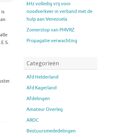
kHz volledig vrij voor
noodverkeer in verband met de
 is
hulp aan Venezuela.
van
Zomerstop van PI4VRZ
alle
Propagatie verwachting
.E.S.
Categorieën
Afd Helderland
uster.
Afd Kagerland
Afdelingen
Amateur Overleg
ARDC
Bestuursmededelingen