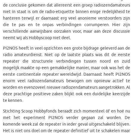
de conclusie gekomen dat allereerst een groep radiozendamateurs
niet in staat is om de radio-etiquette binnen enige redelijkheid te
hanteren terwijl er daarnaast erg veel anonieme verstoorders zijn
die te pas en te onpas verbindingen corrumperen. Hier zijn
verschillende aanwijsbare oorzaken voor, maar aan deze discussie
neemt wij als Hobbyscoop niet deel.
PI2NOS heeft in veel opzichten een grote bijdrage geleverd aan de
radio amateurdienst. Niet op de laatste plaats was dit de eerste
repeater die structurele verbindingen tussen noord en zuid
mogelijk maakte op een gemakkelijke manier, maar ook was het de
eerste continentale repeater wereldwijd. Daarnaast heeft PI2NOS
enorm veel radiozendamateurs bewogen om opnieuw actief te
worden en evenzoveel nieuwe radiozendamateurs aangetrokken. Al
deze prachtige positieve zaken blijkt ook een duidelijke keerzijde
te kennen.
Stichting Scoop Hobbyfonds beraadt zich momenteel óf en hoé nu
met het experiment PI2NOS verder gegaan zal worden. De
komende week zal de repeater in ieder geval uitgeschakeld blijven.
Het is niet ons doel om de repeater definitief uit te schakelen maar