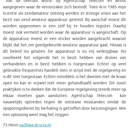
van de overlast wordt bij Agentschap Telecom en wordt
aangegeven waar de veroorzaker zich bevindt. Toen ik in 1985 mijn
licentie als zendamateur ontving werden er strenge eisen aan het
bezit van zend amateur apparatuur gesteld. Bij aanschaf moest dit
worden opgenomen in een zelf bij te houden register. Daarbij
moest ook vermeld worden waar de apparatuur is aangeschaft. Op
de apparatuur moest er een sticker worden aangebracht waaruit
blijkt dat het om goedgekeurde amateur apparatuur gaat. Helaas is
dit beleid los gelaten. De apparatuur is nu vrij verkrijgbaar. Als
voorbeeld het volgende het in bezit hebben van drones van
verhandelen en in bezit hebben is toegestaan. Echter op veel
gebruikte frequenties handelt men in strijd met de regelgeving en
is dit niet toegestaan. Echter inmiddels is het dweilen met de kraan
open en kan er vrijwel niet meer gehandhaafd worden. Dit soort
praktijken is te danken dat de Europese regelgeving steeds meer op
elkaar moeten gaan aansluiten. Agentschap Telecom kan
nauwelijks optreden tegen de ontstane misstanden omdat de
opsporingsdienst bij herhaling is getroffen door bezuinigingen. Wie
een oplossing weet mag het zeggen.
73 Henri
pa3hwa-at-vrza.nl