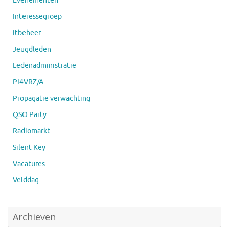
Evenementen
Interessegroep
itbeheer
Jeugdleden
Ledenadministratie
PI4VRZ/A
Propagatie verwachting
QSO Party
Radiomarkt
Silent Key
Vacatures
Velddag
Archieven