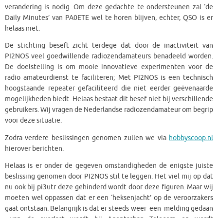
verandering is nodig. Om deze gedachte te ondersteunen zal ‘de
Daily Minutes’ van PA0ETE wel te horen blijven, echter, QSO is er
helaas niet.
De stichting beseft zicht terdege dat door de inactiviteit van
PI2NOS veel goedwillende radiozendamateurs benadeeld worden.
De doelstelling is om mooie innovatieve experimenten voor de
radio amateurdienst te faciliteren; Met PI2NOS is een technisch
hoogstaande repeater gefaciliteerd die niet eerder geëvenaarde
mogelijkheden biedt. Helaas bestaat dit besef niet bij verschillende
gebruikers. Wij vragen de Nederlandse radiozendamateur om begrip
voor deze situatie.
Zodra verdere beslissingen genomen zullen we via
hobbyscoop.nl
hierover berichten.
Helaas is er onder de gegeven omstandigheden de enigste juiste
beslissing genomen door PI2NOS stil te leggen. Het viel mij op dat
nu ook bij pi3utr deze gehinderd wordt door deze figuren. Maar wij
moeten wel oppassen dat er een ‘heksenjacht’ op de veroorzakers
gaat ontstaan. Belangrijk is dat er steeds weer een melding gedaan