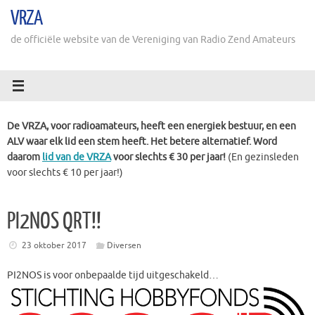
Ga
VRZA
naar
de
de officiële website van de Vereniging van Radio Zend Amateurs
inhoud
De VRZA, voor radioamateurs, heeft een energiek bestuur, en een
ALV waar elk lid een stem heeft. Het betere alternatief. Word
daarom
lid van de VRZA
voor slechts € 30 per jaar!
(En gezinsleden
voor slechts € 10 per jaar!)
PI2NOS QRT!!
23 oktober 2017
Diversen
PI2NOS is voor onbepaalde ti
jd uitgeschakeld…