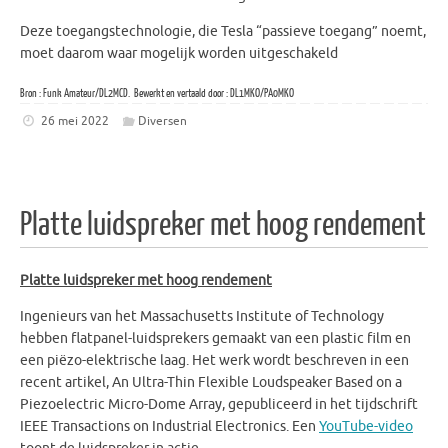
Deze toegangstechnologie, die Tesla “passieve toegang” noemt,
moet daarom waar mogelijk worden uitgeschakeld
Bron : Funk Amateur/DL2MCD. Bewerkt en vertaald door : DL1MKO/PA0MKO
26 mei 2022
Diversen
Platte luidspreker met hoog rendement
Platte luidspreker met hoog rendement
Ingenieurs van het Massachusetts Institute of Technology
hebben flatpanel-luidsprekers gemaakt van een plastic film en
een piëzo-elektrische laag. Het werk wordt beschreven in een
recent artikel, An Ultra-Thin Flexible Loudspeaker Based on a
Piezoelectric Micro-Dome Array, gepubliceerd in het tijdschrift
IEEE Transactions on Industrial Electronics. Een
YouTube-video