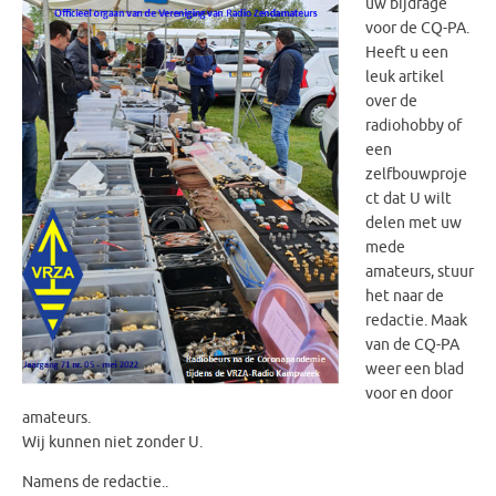
uw bijdrage
voor de CQ-PA.
Heeft u een
leuk artikel
over de
radiohobby of
een
zelfbouwproje
ct dat U wilt
delen met uw
mede
amateurs, stuur
het naar de
redactie. Maak
van de CQ-PA
weer een blad
voor en door
amateurs.
Wij kunnen niet zonder U.
Namens de redactie..