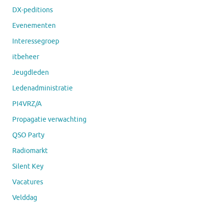
DX-peditions
Evenementen
Interessegroep
itbeheer
Jeugdleden
Ledenadministratie
PI4VRZ/A
Propagatie verwachting
QSO Party
Radiomarkt
Silent Key
Vacatures
Velddag