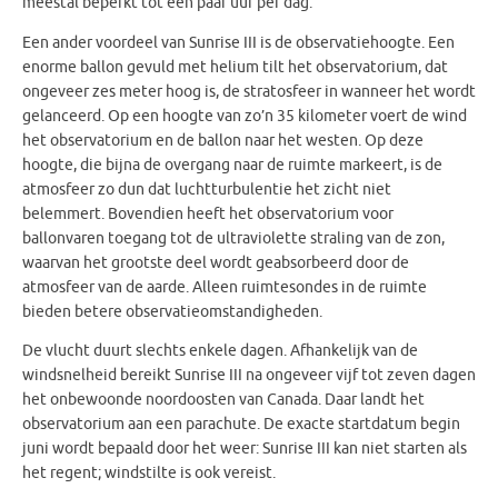
meestal beperkt tot een paar uur per dag.
Een ander voordeel van Sunrise III is de observatiehoogte. Een
enorme ballon gevuld met helium tilt het observatorium, dat
ongeveer zes meter hoog is, de stratosfeer in wanneer het wordt
gelanceerd. Op een hoogte van zo’n 35 kilometer voert de wind
het observatorium en de ballon naar het westen. Op deze
hoogte, die bijna de overgang naar de ruimte markeert, is de
atmosfeer zo dun dat luchtturbulentie het zicht niet
belemmert. Bovendien heeft het observatorium voor
ballonvaren toegang tot de ultraviolette straling van de zon,
waarvan het grootste deel wordt geabsorbeerd door de
atmosfeer van de aarde. Alleen ruimtesondes in de ruimte
bieden betere observatieomstandigheden.
De vlucht duurt slechts enkele dagen. Afhankelijk van de
windsnelheid bereikt Sunrise III na ongeveer vijf tot zeven dagen
het onbewoonde noordoosten van Canada. Daar landt het
observatorium aan een parachute. De exacte startdatum begin
juni wordt bepaald door het weer: Sunrise III kan niet starten als
het regent; windstilte is ook vereist.