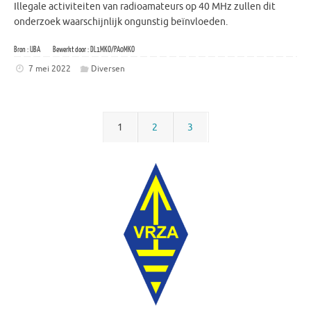
Illegale activiteiten van radioamateurs op 40 MHz zullen dit
onderzoek waarschijnlijk ongunstig beïnvloeden.
Bron : UBA Bewerkt door : DL1MKO/PA0MKO
7 mei 2022
Diversen
1
2
3