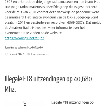
2602 en ontmoet de drie jonge radioamateurs en hun team. Het
trio jonge radioamateurs is dezelfde groep die is geselecteerd
voor de reis van 2020 voordat deze vanwege de pandemie werd
geannuleerd. Het laatste avontuur van de DX-jeugdgroep vond
plaats in 2019 en vestigde een record van 6569 QSO’s. Dat meldt
de Amateur Radio Newsline. Meer informatie over het
evenement is te vinden op de website
https://www.qsl.net/n6jrl/
.
Bewerkt en vertaald door : DL1MKO/PA0MKO
7 mei 2022
Evenementen
Illegale FT8 uitzendingen op 40,680
Mhz.
Illegale F
T8 uitzendingen op