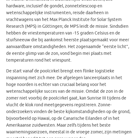
hardware, inclusief de gondel, zonnetelescoop en
wetenschappelijke instrumenten, reisde daarheen in
vrachtwagens van het Max Planck Institute for Solar System
Research (MPS) in Göttingen; de MPS leidt de missie. Sindsdien
hebben de vriestemperaturen van -15 graden Celsius en de
stuifsneeuw die bij aankomst heerste plaatsgemaakt voor meer
aanvaardbare omstandigheden. Het zogenaamde “eerste licht”,
de eerste glimp van de zon, vond begin mei plaats met
temperaturen rond het vriespunt.
De start vanaf de poolcirkel brengt een flinke logistieke
inspanning met zich mee. De afgelegen lanceerplaats in het
hoge noorden is echter van cruciaal belang voor het
wetenschappelijke succes van de missie. Omdat de zon in de
zomer niet voorbij de poolcirkel gaat, kan Sunrise III tijdens de
vlucht de klok rond meetgegevens registreren. Zonne-
onderzoekers vinden de beste kijkomstandigheden op de grond,
bijvoorbeeld op Hawaï, op de Canarische Eilanden of in het
Amerikaanse zuidwesten. Maar zelfs tijdens het beste
waarnemingsseizoen, meestal in de vroege zomer, zijn metingen