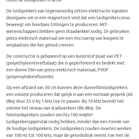
toont de luidspreker in actie.
De luidsprekers van tegenwoordig zetten elektrische signalen
doorgaans om in een magnetisch veld dat een luidsprekerconus
beweegt om hoorbare trillingen te produceren. MIT-
wetenschappers hebben geen draadwikkel nodig. Ze gebruiken
piëzo-elektrisch materiaal om een ​​microarray van koepels te
verplaatsen die het geluid creëren.
De constructie is gebaseerd op een kunststof plaat van PET
(polyethyleentereftalaat) die is geperforeerd en bedekt met
een dunne film van piëzo-elektrisch materiaal, PVDF
(polyvinylideenfluoride).
Op een afstand van 30 cm kunnen deze dunnefilmluidsprekers
een volume produceren dat gelijk is aan een normaal gesprek (66
dBa) door 25 V bij 1 kHz toe te passen. Bij 10 kHz bereikt het
volume het niveau van stadsverkeer (86 dBa). De
folieluidsprekers zouden slechts 100 mW/m²
luidsprekeroppervlak nodig hebben, minder dan een tiende van
de huidige luidsprekers. De luidsprekers zouden moeten werken
van 100 Hz tot 100 kHz, maar de geluidsdruk neemt toe met de