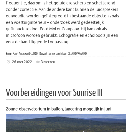
frequentie, daarom is het geluid erg scherp en schetterend
zonder correctie. Aan de andere kant kunnen de luidsprekers
eenvoudig worden geïntegreerd in bestaande objecten zoals
een voertuiginterieur – onderzoek werd gedeeltelijk
gefinancierd door Ford Motor Company. Hij kan ook als
microfoon worden gebruikt. Echografie en echolood zijn een
voor de hand liggende toepassing.
Bron : Funk Amateur/DL2MCD. Bewerkt en vertaald door : DL1MKO/PA0MKO
26 mei 2022
Diversen
Voorbereidingen voor Sunrise III
Zonne-observatorium in ballon,
lancering mogelijk in juni