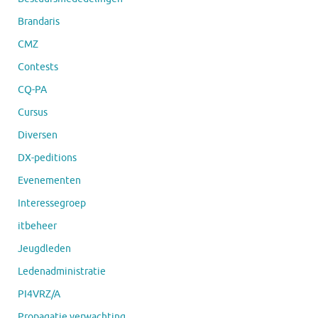
Brandaris
CMZ
Contests
CQ-PA
Cursus
Diversen
DX-peditions
Evenementen
Interessegroep
itbeheer
Jeugdleden
Ledenadministratie
PI4VRZ/A
Propagatie verwachting