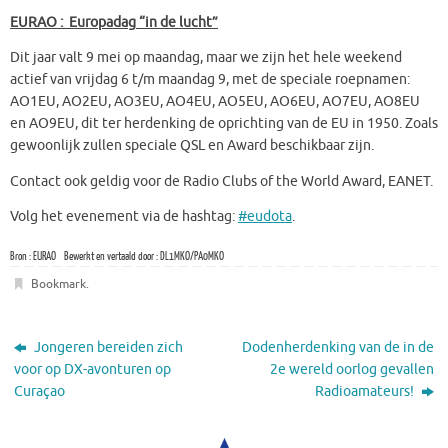
EURAO : Europadag “in de lucht”
Dit jaar valt 9 mei op maandag, maar we zijn het hele weekend
actief van vrijdag 6 t/m maandag 9, met de speciale roepnamen:
AO1EU, AO2EU, AO3EU, AO4EU, AO5EU, AO6EU, AO7EU, AO8EU
en AO9EU, dit ter herdenking de oprichting van de EU in 1950. Zoals
gewoonlijk zullen speciale QSL en Award beschikbaar zijn.
Contact ook geldig voor de Radio Clubs of the World Award, EANET.
Volg het evenement via de hashtag:
#eudota
.
Bron : EURAO Bewerkt en vertaald door : DL1MKO/PA0MKO
Bookmark
.
Jongeren bereiden zich
Dodenherdenking van de in de
voor op DX-avonturen op
2e wereld oorlog gevallen
Curaçao
Radioamateurs!