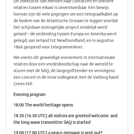
De zoektocht van mensen naar contacten en snellere
relaties tussen elkaar is onvermoeibaar. Een bewijs
hiervan zijn de vele pogingen om een ​​telegraafkabel op
de bodem van de Atlantische Oceaan te leggen voordat
het schijnbaar onmogelijke project eindelijk werd
geland – de verbinding tussen Europa en Amerika werd
gelegd, van Ierland tot Newfoundland, en in augustus
1866 geopend voor telegramverkeer.
We vieren dit geweldige evenement in internationale
relaties door een vredesboodschap naar de wereld te
sturen met de SAQ, de langegolfzender en vervolgens
een concert in de Ierse volksgeest met de Varberg-band
Green Hill.
Evening program
18.00 The world heritage opens
18.30 (16.30 UTC) all visitors are greeted welcome and
the long wave transmitter SAQ is started
19.00 (17.00 UTC) a peace message is sent out*