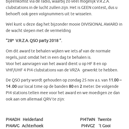
bijeenkomst via de radio, waarbij zo veel mogelijk V.R.Z.A.
clubstations in de lucht zullen zijn. Het is GEEN contest, dus u
behoeft ook geen volgnummers uit te wisselen.
Wel kunt u deze dag het bijzonder mooie DIVISIONAL AWARD in
de wacht slepen met de vermelding
e
“28
V.R.Z.A. QSO party 2018 “.
Om dit award te behalen wijken we iets af van de normale
regels, juist omdat het in een dag te behalen is.
Voor het aanvragen van het award dient u op HF 8 en op
VHF/UHF 4 PI4 clubstations van de VRZA gewerkt te hebben.
De QSO party wordt gehouden op zondag 25 nov a.s. van
11.00 –
14 .00
uur local time op de banden
80
en
2
meter. De volgende
PI4 stations tellen mee voor het award en we moedigen ze dan
ook aan om allemaal QRV te zijn:
PI4ADH Helderland PI4TWN Twente
PI4AVG Achterhoek PI4VGZ ´t Gooi