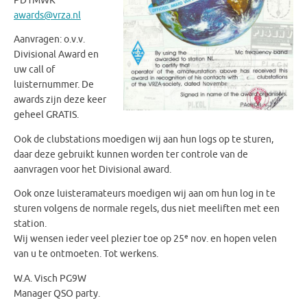
PD1MWK
awards@vrza.nl
Aanvragen: o.v.v.
Divisional Award en
uw call of
luisternummer. De
awards zijn deze keer
geheel GRATIS.
Ook de clubstations moedigen wij aan hun logs op te sturen,
daar deze gebruikt kunnen worden ter controle van de
aanvragen voor het Divisional award.
Ook onze luisteramateurs moedigen wij aan om hun log in te
sturen volgens de normale regels, dus niet meeliften met een
station.
e
Wij wensen ieder veel plezier toe op 25
nov. en hopen velen
van u te ontmoeten. Tot werkens.
W.A. Visch PG9W
Manager QSO party.