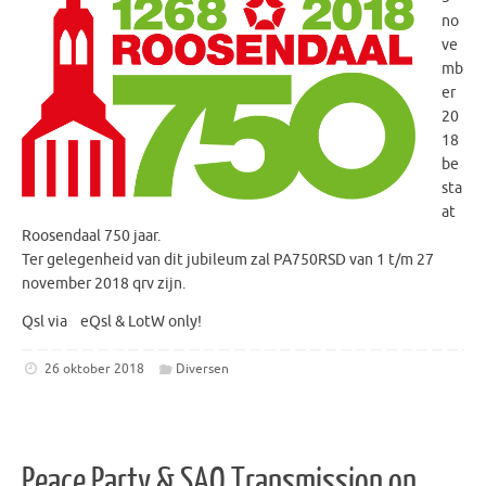
no
ve
mb
er
20
18
be
sta
at
Roosendaal 750 jaar.
Ter gelegenheid van dit jubileum zal PA750RSD van 1 t/m 27
november 2018 qrv zijn.
Qsl via eQsl & LotW only!
26 oktober 2018
Diversen
Peace Party & SAQ Transmission on