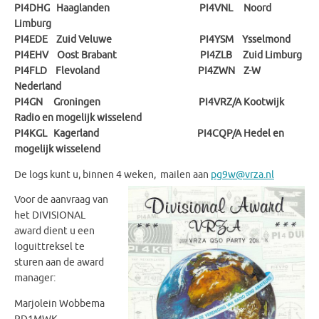
PI4DHG Haaglanden PI4VNL Noord
Limburg
PI4EDE Zuid Veluwe PI4YSM Ysselmond
PI4EHV Oost Brabant PI4ZLB Zuid Limburg
PI4FLD Flevoland PI4ZWN Z-W
Nederland
PI4GN Groningen PI4VRZ/A Kootwijk
Radio en mogelijk wisselend
PI4KGL Kagerland PI4CQP/A Hedel en
mogelijk wisselend
De logs kunt u, binnen 4 weken, mailen aan
pg9w@vrza.nl
Voor de aanvraag van
het DIVISIONAL
award dient u een
loguittreksel te
sturen aan de award
manager:
Marjolein Wobbema