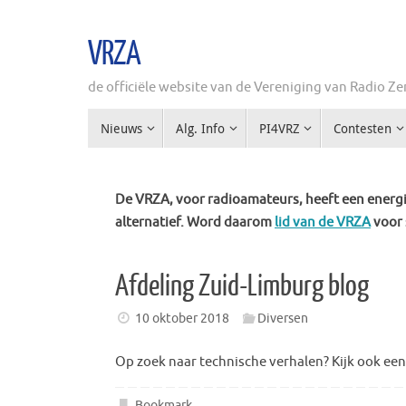
Ga
naar
VRZA
de
inhoud
de officiële website van de Vereniging van Radio 
Ga
Nieuws
Alg. Info
PI4VRZ
Contesten
naar
de
inhoud
De VRZA, voor radioamateurs, heeft een energie
alternatief. Word daarom
lid van de VRZA
voor 
Afdeling Zuid-Limburg blog
10 oktober 2018
Diversen
Op zoek naar technische verhalen? Kijk ook een
Bookmark
.