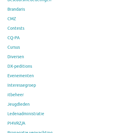
Brandaris
CMZ
Contests
CQ-PA
Cursus
Diversen
DX-peditions
Evenementen
Interessegroep
itbeheer
Jeugdleden
Ledenadministratie
PI4VRZ/A
Propagatie verwachting