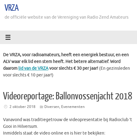
Ga
VRZA
naar
de
de officiële website van de Vereniging van Radio Zend Amateurs
inhoud
De VRZA, voor radioamateurs, heeft een energiek bestuur, en een
ALV waar elk lid een stem heeft. Het betere alternatief. Word
daarom
lid van de VRZA
voor slechts € 30 per jaar!
(En gezinsleden
voor slechts € 10 per jaar!)
Videoreportage: Ballonvossenjacht 2018
2 oktober 2018
Diversen
,
Evenementen
Vanavond was traditiegetrouw de videopresentatie bij Radioclub ’t
Gooi in Hilversum.
Inmiddels staat de video online en is hier te bekijken: