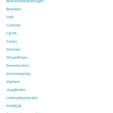
Bestuursmededelingen
Brandaris
CMZ
Contests
CQ-PA
Cursus
Diversen
DX-peditions
Evenementen
Interessegroep
itbeheer
Jeugdleden
Ledenadministratie
PI4VRZ/A