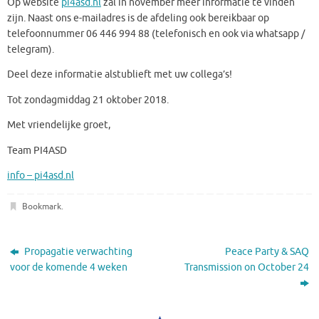
Op website
pi4asd.nl
zal in november meer informatie te vinden
zijn. Naast ons e-mailadres is de afdeling ook bereikbaar op
telefoonnummer 06 446 994 88 (telefonisch en ook via whatsapp /
telegram).
Deel deze informatie alstublieft met uw collega’s!
Tot zondagmiddag 21 oktober 2018.
Met vriendelijke groet,
Team PI4ASD
info – pi4asd.nl
Bookmark
.
Propagatie verwachting
Peace Party & SAQ
voor de komende 4 weken
Transmission on October 24