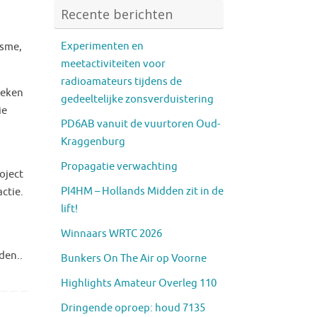
Recente berichten
Experimenten en
isme,
meetactiviteiten voor
radioamateurs tijdens de
ieken
gedeeltelijke zonsverduistering
ie
PD6AB vanuit de vuurtoren Oud-
Kraggenburg
Propagatie verwachting
oject
PI4HM – Hollands Midden zit in de
ctie.
lift!
Winnaars WRTC 2026
den..
Bunkers On The Air op Voorne
Highlights Amateur Overleg 110
Dringende oproep: houd 7135