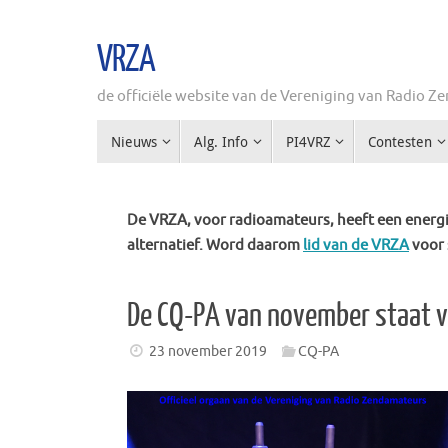
Ga
naar
VRZA
de
inhoud
de officiële website van de Vereniging van Radio 
Ga
Nieuws
Alg. Info
PI4VRZ
Contesten
naar
de
inhoud
De VRZA, voor radioamateurs, heeft een energie
alternatief. Word daarom
lid van de VRZA
voor 
De CQ-PA van november staat v
23 november 2019
CQ-PA