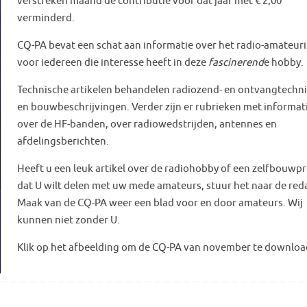
verstreken maand de contributie voor dat jaar met € 2,00
verminderd.
CQ-PA bevat een schat aan informatie over het radio-amateur
voor iedereen die interesse heeft in deze
fascinerend
e hobby.
Technische artikelen behandelen radiozend- en ontvangtechn
en bouwbeschrijvingen. Verder zijn er rubrieken met informat
over de HF-banden, over radiowedstrijden, antennes en
afdelingsberichten.
Heeft u een leuk artikel over de radiohobby of een zelfbouwpr
dat U wilt delen met uw mede amateurs, stuur het naar de reda
Maak van de CQ-PA weer een blad voor en door amateurs. Wij
kunnen niet zonder U.
Klik op het afbeelding om de CQ-PA van november te downloa