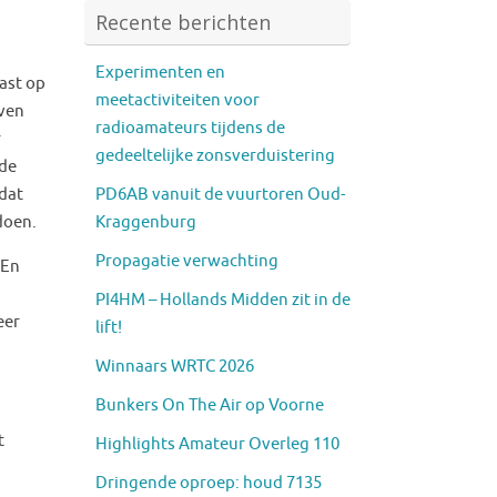
Recente berichten
Experimenten en
mast op
meetactiviteiten voor
aven
radioamateurs tijdens de
r
gedeeltelijke zonsverduistering
 de
PD6AB vanuit de vuurtoren Oud-
 dat
Kraggenburg
doen.
Propagatie verwachting
 En
PI4HM – Hollands Midden zit in de
eer
lift!
Winnaars WRTC 2026
Bunkers On The Air op Voorne
t
Highlights Amateur Overleg 110
Dringende oproep: houd 7135