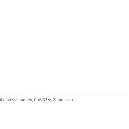
afwerkzaamheden
,
PI4VRZ/A
,
Zomerstop