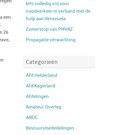
kregen
kHz volledig vrij voor
noodverkeer in verband met de
Na een
hulp aan Venezuela.
l
Zomerstop van PI4VRZ
n 26
Propagatie verwachting
eave,
en
Categorieën
Afd Helderland
Afd Kagerland
Afdelingen
Amateur Overleg
ARDC
Bestuursmededelingen