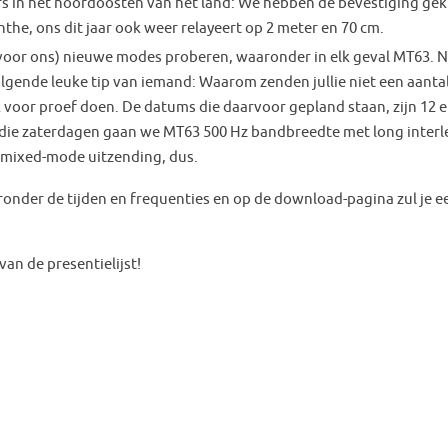
rs in het noordoosten van het land: We hebben de bevestiging ge
the, ons dit jaar ook weer relayeert op 2 meter en 70 cm.
(voor ons) nieuwe modes proberen, waaronder in elk geval MT63. 
volgende leuke tip van iemand: Waarom zenden jullie niet een aanta
k voor proef doen. De datums die daarvoor gepland staan, zijn 12 e
die zaterdagen gaan we MT63 500 Hz bandbreedte met long interl
n mixed-mode uitzending, dus.
onder de tijden en frequenties en op de download-pagina zul je e
van de presentielijst!