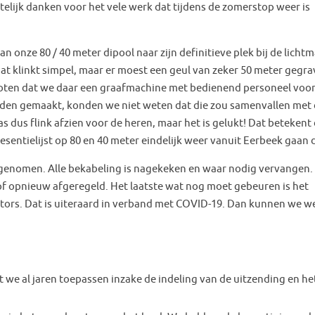
rtelijk danken voor het vele werk dat tijdens de zomerstop weer is
an onze 80 / 40 meter dipool naar zijn definitieve plek bij de licht
at klinkt simpel, maar er moest een geul van zeker 50 meter gegr
oten dat we daar een graafmachine met bedienend personeel voo
den gemaakt, konden we niet weten dat die zou samenvallen met
as dus flink afzien voor de heren, maar het is gelukt! Dat betekent
esentielijst op 80 en 40 meter eindelijk weer vanuit Eerbeek gaan 
 genomen. Alle bekabeling is nagekeken en waar nodig vervangen.
of opnieuw afgeregeld. Het laatste wat nog moet gebeuren is het
tors. Dat is uiteraard in verband met COVID-19. Dan kunnen we w
 we al jaren toepassen inzake de indeling van de uitzending en he