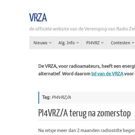
Ga
naar
VRZA
de
inhoud
de officiële website van de Vereniging van Radio 
Ga
Nieuws
Alg. Info
PI4VRZ
Contesten
naar
de
inhoud
De VRZA, voor radioamateurs, heeft een energie
alternatief. Word daarom
lid van de VRZA
voor 
Tag:
PI4VRZ/A
PI4VRZ/A terug na zomerstop
Na ietsje meer dan 2 maanden radiostilte begi