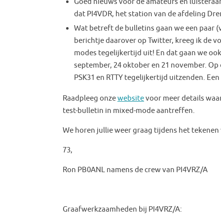
Goed nieuws voor de amateurs en luisteraa
dat PI4VDR, het station van de afdeling Dren
Wat betreft de bulletins gaan we een paar 
berichtje daarover op Twitter, kreeg ik de 
modes tegelijkertijd uit! En dat gaan we oo
september, 24 oktober en 21 november. Op 
PSK31 en RTTY tegelijkertijd uitzenden. Ee
Raadpleeg onze
website
voor meer details waar
test-bulletin in mixed-mode aantreffen.
We horen jullie weer graag tijdens het tekenen 
73,
Ron PB0ANL namens de crew van PI4VRZ/A
Graafwerkzaamheden bij PI4VRZ/A: