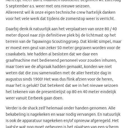
5 september a.s. weer met ons nieuwe seizoen.
Allereerst wil ik onze eigen technische crew hartelijk danken
voor het vele werk dat tijdens de zomerstop weer is verricht.
Daarbij denk ik natuurlijk aan het verplaatsen van onze 80 / 40
meter dipool naar zijn definitieve plek bij de lichtmast op het
terrein van de Tapawingo Scoutinggroep. Dat klinkt simpel, maar
er moest een geul van zeker 50 meter gegraven worden voor de
coaxkabels. We hadden al besloten dat we daar een
graafmachine met bedienend personeel voor zouden inhuren,
maar toen we de afspraak hadden gemaakt, konden we niet
weten dat die zou samenvallen met de aller heetste dag in
augustus sinds 1900! Het was dus flink afzien voor de heren,
maar het is gelukt! Dat betekent dat we in het nieuwe seizoen
het tekenen van de presentielijst op 80 en 40 meter eindelijk
weer vanuit Eerbeek gaan doen.
Verder is de shack zelf helemaal onder handen genomen. Alle
bekabeling is nagekeken en waar nodig vervangen. En natuurlijk
is ook de apparatuur nagekeken en/of opnieuw afgeregeld. Het
laatste wat nog moet gebeuren is het plaatsen van een scherm