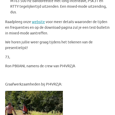
MT63 500 Hz bandbreedte met long interleave, PSK31 en
RTTY tegelijkertijd uitzenden. Een mixed-mode uitzending,
dus.
Raadpleeg onze
website
voor meer details waaronder de tijden
en frequenties en op de download-pagina zul je een test-bulletin
in mixed-mode aantreffen.
We horen jullie weer graag tijdens het tekenen van de
presentielijst!
73,
Ron PB0ANL namens de crew van PI4VRZ/A
Graafwerkzaamheden bij PI4VRZ/A: