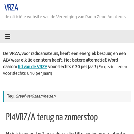
Ga
VRZA
naar
de
de officiële website van de Vereniging van Radio Zend Amateurs
inhoud
De VRZA, voor radioamateurs, heeft een energiek bestuur, en een
ALV waar elk lid een stem heeft. Het betere alternatief. Word
daarom
lid van de VRZA
voor slechts € 30 per jaar!
(En gezinsleden
voor slechts € 10 per jaar!)
Tag:
Graafwerkzaamheden
PI4VRZ/A terug na zomerstop
Na ietsje meer dan 2 maanden radiostilte beginnen we zaterdag