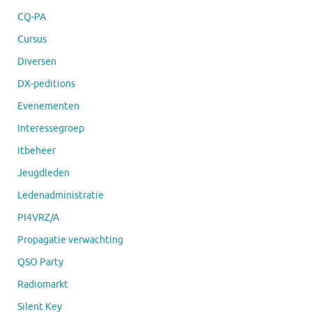
CQ-PA
Cursus
Diversen
DX-peditions
Evenementen
Interessegroep
itbeheer
Jeugdleden
Ledenadministratie
PI4VRZ/A
Propagatie verwachting
QSO Party
Radiomarkt
Silent Key