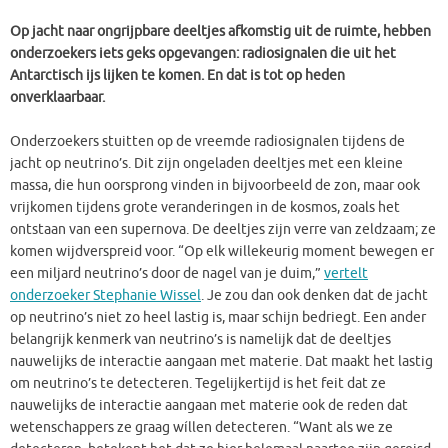
Op jacht naar ongrijpbare deeltjes afkomstig uit de ruimte, hebben
onderzoekers iets geks opgevangen: radiosignalen die uit het
Antarctisch ijs lijken te komen. En dat is tot op heden
onverklaarbaar.
Onderzoekers stuitten op de vreemde radiosignalen tijdens de
jacht op neutrino’s. Dit zijn ongeladen deeltjes met een kleine
massa, die hun oorsprong vinden in bijvoorbeeld de zon, maar ook
vrijkomen tijdens grote veranderingen in de kosmos, zoals het
ontstaan van een supernova. De deeltjes zijn verre van zeldzaam; ze
komen wijdverspreid voor. “Op elk willekeurig moment bewegen er
een miljard neutrino’s door de nagel van je duim,”
vertelt
onderzoeker Stephanie Wissel
. Je zou dan ook denken dat de jacht
op neutrino’s niet zo heel lastig is, maar schijn bedriegt. Een ander
belangrijk kenmerk van neutrino’s is namelijk dat de deeltjes
nauwelijks de interactie aangaan met materie. Dat maakt het lastig
om neutrino’s te detecteren. Tegelijkertijd is het feit dat ze
nauwelijks de interactie aangaan met materie ook de reden dat
wetenschappers ze graag wíllen detecteren. “Want als we ze