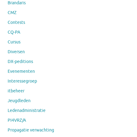
Brandaris
CMZ
Contests
CQ-PA
Cursus
Diversen
DX-peditions
Evenementen
Interessegroep
itbeheer
Jeugdleden
Ledenadministratie
PI4VRZ/A
Propagatie verwachting