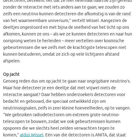
detecteren, betekent het dat ze hier helemaal naartoe zijn gereisd
zonder de interactie met iets anders aan te gaan; we zouden zo
zelfs een neutrino kunnen detecteren die afkomstig is van de rand
van het waarneembare universum,” vertelt Wissel. Aangezien de
deeltjes ongestoord en met bijna de snelheid van het licht op ons
afkomen, kunnen ze ons – als we ze kunnen detecteren en naar hun
oorsprong weten te herleiden – meer vertellen over kosmische
gebeurtenissen die we zelfs met de krachtigste telescopen niet
kunnen bestuderen, omdat ze zich op vele lichtjaren afstand
afspelen.
Op jacht
Genoeg reden dus om op jacht te gaan naar ongrijpbare neutrino’s.
Maar hoe detecteer je een deeltje dat met vrijwel niets de
interactie aangaat? Daar hebben onderzoekers detectoren voor
bedacht en gebouwd, die speciaal ontwikkeld zijn om
neutrinosignalen, zelfs in zeer kleine hoeveelheden, op te vangen.
“We gebruiken radiodetectoren om extreem grote neutrino-
telescopen te bouwen, zodat we ook gebeurtenissen kunnen
opsporen die we slechts heel zelden verwachten tegen te
komen,”
aldus Wissel
. Eén van die detectoren is ANITA, dat staat