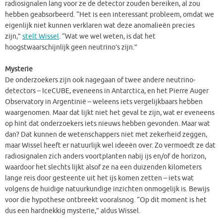
radiosignalen lang voor ze de detector zouden bereiken, al zou
hebben geabsorbeerd. “Het is een interessant probleem, omdat we
eigenlijk niet kunnen verklaren wat deze anomalieën precies
zijn,”
stelt Wissel
. “Wat we wel weten, is dat het
hoogstwaarschijnlijk geen neutrino’s zijn.”
Mysterie
De onderzoekers zijn ook nagegaan of twee andere neutrino-
detectors – IceCUBE, eveneens in Antarctica, en het Pierre Auger
Observatory in Argentinië – weleens iets vergelijkbaars hebben
waargenomen. Maar dat lijkt niet het geval te zijn, wat er eveneens
op hint dat onderzoekers iets nieuws hebben gevonden. Maar wat
dan? Dat kunnen de wetenschappers niet met zekerheid zeggen,
maar Wissel heeft er natuurlijk wel ideeën over. Zo vermoedt ze dat
radiosignalen zich anders voortplanten nabij ijs en/of de horizon,
waardoor het slechts lijkt alsof ze na een duizenden kilometers
lange reis door gesteente uit het ijs komen zetten – iets wat
volgens de huidige natuurkundige inzichten onmogelijk is. Bewijs
voor die hypothese ontbreekt vooralsnog. “Op dit moment is het
dus een hardnekkig mysterie,” aldus Wissel.