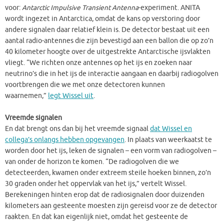
voor:
Antarctic Impulsive Transient Antenna
-experiment. ANITA
wordt ingezet in Antarctica, omdat de kans op verstoring door
andere signalen daar relatief klein is. De detector bestaat uit een
aantal radio-antennes die zijn bevestigd aan een ballon die op zo’n
40 kilometer hoogte over de uitgestrekte Antarctische ijsvlakten
vliegt. “We richten onze antennes op het ijs en zoeken naar
neutrino’s die in het ijs de interactie aangaan en daarbij radiogolven
voortbrengen die we met onze detectoren kunnen
waarnemen,”
legt Wissel uit
.
Vreemde signalen
En dat brengt ons dan bij het vreemde signaal
dat Wissel en
collega’s onlangs hebben opgevangen
. In plaats van weerkaatst te
worden door het ijs, leken de signalen – een vorm van radiogolven –
van onder de horizon te komen. “De radiogolven die we
detecteerden, kwamen onder extreem steile hoeken binnen, zo’n
30 graden onder het oppervlak van het ijs,” vertelt Wissel.
Berekeningen hinten erop dat de radiosignalen door duizenden
kilometers aan gesteente moesten zijn gereisd voor ze de detector
raakten. En dat kan eigenlijk niet, omdat het gesteente de