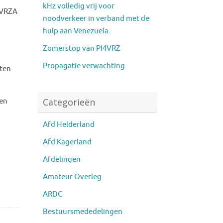
kHz volledig vrij voor
e VRZA
noodverkeer in verband met de
hulp aan Venezuela.
Zomerstop van PI4VRZ
Propagatie verwachting
ten
Categorieën
men
Afd Helderland
Afd Kagerland
Afdelingen
Amateur Overleg
ARDC
Bestuursmededelingen