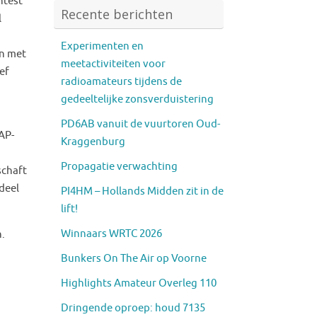
ntest
Recente berichten
l
Experimenten en
n met
meetactiviteiten voor
ef
radioamateurs tijdens de
gedeeltelijke zonsverduistering
PD6AB vanuit de vuurtoren Oud-
AP-
Kraggenburg
Propagatie verwachting
schaft
deel
PI4HM – Hollands Midden zit in de
lift!
Winnaars WRTC 2026
n.
Bunkers On The Air op Voorne
Highlights Amateur Overleg 110
Dringende oproep: houd 7135