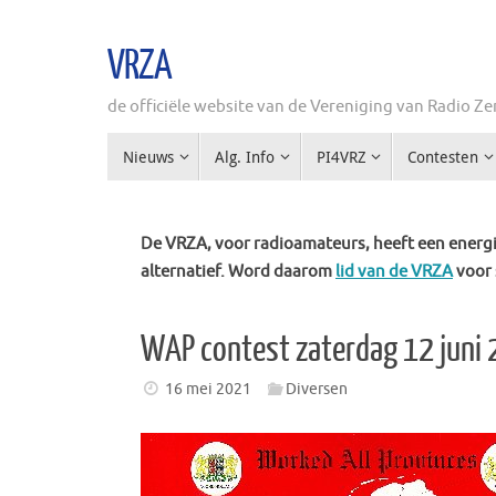
Ga
naar
VRZA
de
inhoud
de officiële website van de Vereniging van Radio 
Ga
Nieuws
Alg. Info
PI4VRZ
Contesten
naar
de
inhoud
De VRZA, voor radioamateurs, heeft een energie
alternatief. Word daarom
lid van de VRZA
voor 
WAP contest zaterdag 12 juni 
16 mei 2021
Diversen