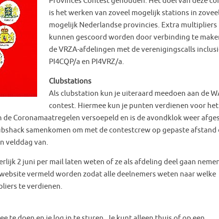
Provinces Contest gehouden. Het doel van deze co
is het werken van zoveel mogelijk stations in zovee
mogelijk Nederlandse provincies. Extra multipliers
kunnen gescoord worden door verbinding te make
de VRZA-afdelingen met de verenigingscalls inclusi
PI4CQP/a en PI4VRZ/a.
Clubstations
Als clubstation kun je uiteraard meedoen aan de W
contest. Hiermee kun je punten verdienen voor het
jn de Coronamaatregelen versoepeld en is de avondklok weer afge
clubshack samenkomen om met de contestcrew op gepaste afstand 
en velddag van.
ijk 2 juni per mail laten weten of ze als afdeling deel gaan neme
jke website vermeld worden zodat alle deelnemers weten naar welke
pliers te verdienen.
 te doen en je log in te sturen. Je kunt alleen thuis of op een