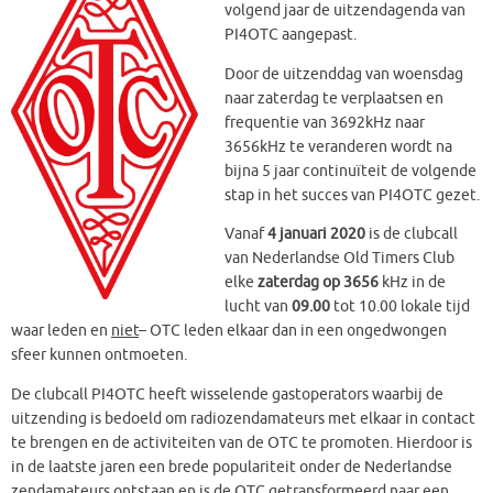
volgend jaar de uitzendagenda van
PI4OTC aangepast.
Door de uitzenddag van woensdag
naar zaterdag te verplaatsen en
frequentie van 3692kHz naar
3656kHz te veranderen wordt na
bijna 5 jaar continuïteit de volgende
stap in het succes van PI4OTC gezet.
Vanaf
4 januari 2020
is de clubcall
van Nederlandse Old Timers Club
elke
zaterdag op 3656
kHz in de
lucht van
09.00
tot 10.00 lokale tijd
waar leden en
niet
– OTC leden elkaar dan in een ongedwongen
sfeer kunnen ontmoeten.
De clubcall PI4OTC heeft wisselende gastoperators waarbij de
uitzending is bedoeld om radiozendamateurs met elkaar in contact
te brengen en de activiteiten van de OTC te promoten. Hierdoor is
in de laatste jaren een brede populariteit onder de Nederlandse
zendamateurs ontstaan en is de OTC getransformeerd naar een