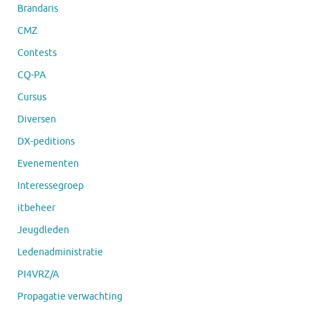
Brandaris
CMZ
Contests
CQ-PA
Cursus
Diversen
DX-peditions
Evenementen
Interessegroep
itbeheer
Jeugdleden
Ledenadministratie
PI4VRZ/A
Propagatie verwachting