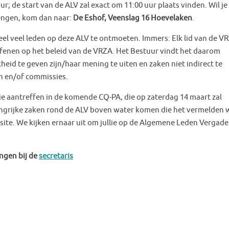
r; de start van de ALV zal exact om 11:00 uur plaats vinden. Wil je 
engen, kom dan naar:
De Eshof, Veenslag 16 Hoevelaken
.
el veel leden op deze ALV te ontmoeten. Immers: Elk lid van de V
efenen op het beleid van de VRZA. Het Bestuur vindt het daarom
kheid te geven zijn/haar mening te uiten en zaken niet indirect te
n en/of commissies.
llie aantreffen in de komende CQ-PA, die op zaterdag 14 maart zal
angrijke zaken rond de ALV boven water komen die het vermelden
bsite. We kijken ernaar uit om jullie op de Algemene Leden Vergade
ngen bij de
secretaris