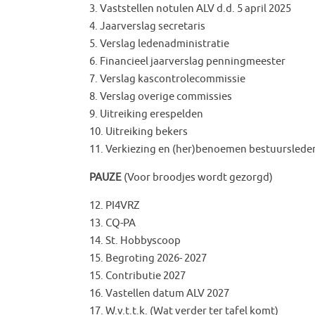
3. Vaststellen notulen ALV d.d. 5 april 2025
4. Jaarverslag secretaris
5. Verslag ledenadministratie
6. Financieel jaarverslag penningmeester
7. Verslag kascontrolecommissie
8. Verslag overige commissies
9. Uitreiking erespelden
10. Uitreiking bekers
11. Verkiezing en (her)benoemen bestuurslede
PAUZE
(Voor broodjes wordt gezorgd)
12. PI4VRZ
13. CQ-PA
14. St. Hobbyscoop
15. Begroting 2026- 2027
15. Contributie 2027
16. Vastellen datum ALV 2027
17. W.v.t.t.k. (Wat verder ter tafel komt)