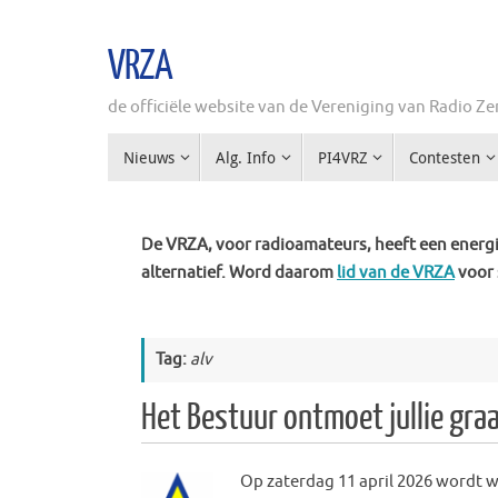
Ga
naar
VRZA
de
inhoud
de officiële website van de Vereniging van Radio 
Ga
Nieuws
Alg. Info
PI4VRZ
Contesten
naar
de
inhoud
De VRZA, voor radioamateurs, heeft een energie
alternatief. Word daarom
lid van de VRZA
voor 
Tag:
alv
Het Bestuur ontmoet jullie gra
Op zaterdag 11 april 2026 wordt 