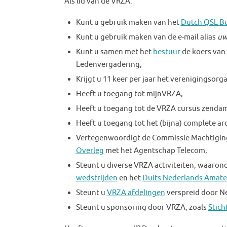
Als lid van de VRZA:
Kunt u gebruik maken van het
Dutch QSL B
Kunt u gebruik maken van de e-mail alias
uw
Kunt u samen met het
bestuur
de koers van 
Ledenvergadering,
Krijgt u 11 keer per jaar het verenigingsor
Heeft u toegang tot mijnVRZA,
Heeft u toegang tot de VRZA cursus zendam
Heeft u toegang tot het (bijna) complete ar
Vertegenwoordigt de Commissie Machtigi
Overleg
met het Agentschap Telecom,
Steunt u diverse VRZA activiteiten, waaron
wedstrijden
en het
Duits Nederlands Amate
Steunt u
VRZA afdelingen
verspreid door N
Steunt u sponsoring door VRZA, zoals
Stich