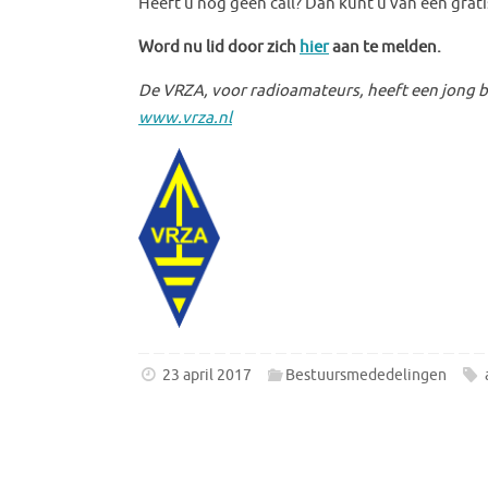
Heeft u nog geen call? Dan kunt u van een gra
Word nu lid door zich
hier
aan te melden.
De VRZA, voor radioamateurs, heeft een jong bes
www.vrza.nl
23 april 2017
Bestuursmededelingen