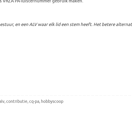
tis VRZA PA-luisternummer gebruik maken.
tuur, en een ALV waar elk lid een stem heeft. Het betere alternat
alv
,
contributie
,
cq-pa
,
hobbyscoop