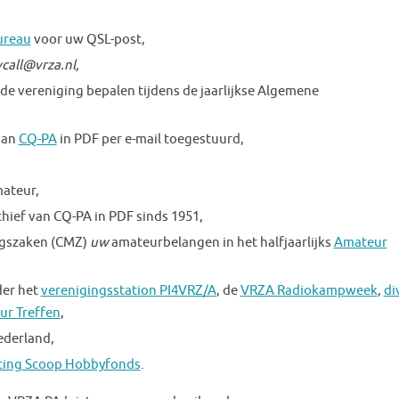
ureau
voor uw QSL-post,
call@vrza.nl,
de vereniging bepalen tijdens de jaarlijkse Algemene
gaan
CQ-PA
in PDF per e-mail toegestuurd,
ateur,
chief van CQ-PA in PDF sinds 1951,
ngszaken (CMZ)
uw
amateurbelangen in het halfjaarlijks
Amateur
der het
verenigingsstation PI4VRZ/A
, de
VRZA Radiokampweek
,
di
ur Treffen
,
ederland,
ting Scoop Hobbyfonds
.