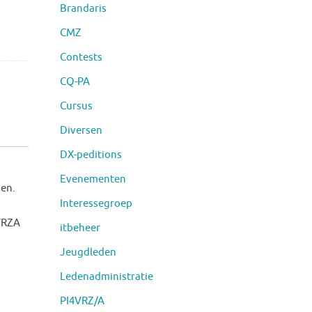
Brandaris
CMZ
Contests
CQ-PA
Cursus
Diversen
DX-peditions
Evenementen
en.
Interessegroep
VRZA
itbeheer
Jeugdleden
Ledenadministratie
PI4VRZ/A