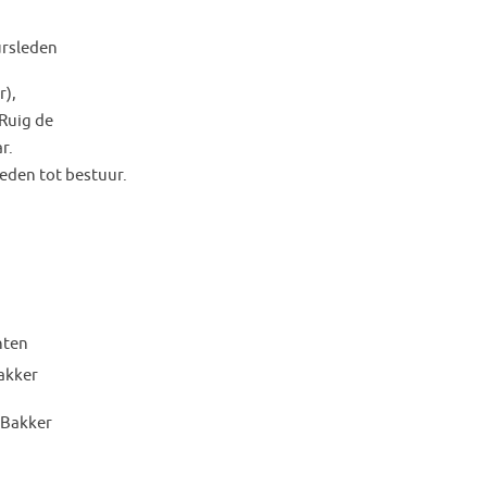
ursleden
),
 Ruig de
r.
eden tot bestuur.
nten
akker
 Bakker