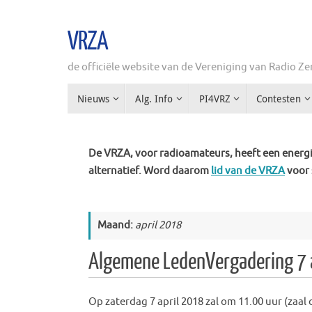
Ga
naar
VRZA
de
inhoud
de officiële website van de Vereniging van Radio 
Ga
Nieuws
Alg. Info
PI4VRZ
Contesten
naar
de
inhoud
De VRZA, voor radioamateurs, heeft een energie
alternatief. Word daarom
lid van de VRZA
voor 
Maand:
april 2018
Algemene LedenVergadering 7 
Op zaterdag 7 april 2018 zal om 11.00 uur (zaa