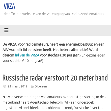
Ga
VRZA
naar
de
de officiële website van de Vereniging van Radio Zend Amateurs
inhoud
De VRZA, voor radioamateurs, heeft een energiek bestuur, en een
ALV waar elk lid een stem heeft. Het betere alternatief. Word
daarom
lid van de VRZA
voor slechts € 30 per jaar!
(En gezinsleden
voor slechts € 10 per jaar!)
Russische radar verstoort 20 meter band
23 maart 2019
Diversen
N.a.v. diverse meldingen van amateurs over ernstige storing in de 20
meterband heeft Agentschap Telecom (AT) een onderzoek
ingesteld. Al snel bleek dit probleem bekend, Russische ‘over the