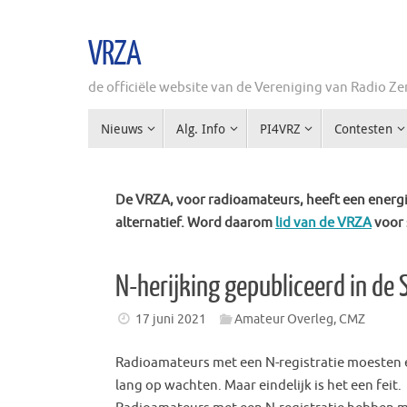
Ga
naar
VRZA
de
inhoud
de officiële website van de Vereniging van Radio 
Ga
Nieuws
Alg. Info
PI4VRZ
Contesten
naar
de
inhoud
De VRZA, voor radioamateurs, heeft een energie
alternatief. Word daarom
lid van de VRZA
voor 
N-herijking gepubliceerd in de
17 juni 2021
Amateur Overleg
,
CMZ
Radioamateurs met een N-registratie moesten 
lang op wachten. Maar eindelijk is het een feit.