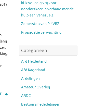
kHz volledig vrij voor
 2019
noodverkeer in verband met de
hulp aan Venezuela.
Zomerstop van PI4VRZ
Propagatie verwachting
n
 lang
zer,
Categorieën
rking.
Afd Helderland
en.
Afd Kagerland
Afdelingen
Amateur Overleg
T..
ARDC
Bestuursmededelingen