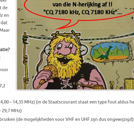
meer
t de
Hz en
 dat
 Maar
atie?
:
voor
7,2
,00 – 14,35 MHz) (in de Staatscourant staat een type fout aldus he
– 29,7 MHz)
bruiken (de mogelijkheden voor VHF en UHF zijn dus ongewijzigd)