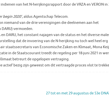
t indienen van het N-herijkingsrapport door de VRZA en VERON in
r begin 2020’
, aldus Agentschap Telecom.
on niemand van de drie verenigingen die deelnemen aan het
en DARU) vermoeden.
n DARU, het constant najagen van de status en het diverse male
stelling dat de invoering van de N-herijking nu toch wel heel erg
onair staatssecretaris van Economische Zaken en Klimaat, Mona Keij
atie in de Staatscourant treedt de regeling per 18-juni 2021 in we
Klimaat betreurt de opgelopen vertraging.
 actief bezig zijn geweest om dit vertraagde proces vlot te trekk
27 tot en met 29 augustus de 53e DNA