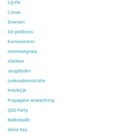
CQ-PA
Cursus
Diversen
DX-peditions
Evenementen
Interessegroep
itbeheer
Jeugdleden
Ledenadministratie
PI4VRZ/A
Propagatie verwachting
QSO Party
Radiomarkt
Silent Key