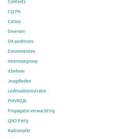
Contests
CQ-PA
Cursus
Diversen
DX-peditions
Evenementen
Interessegroep
itbeheer
Jeugdleden
Ledenadministratie
PI4VRZ/A
Propagatie verwachting
QSO Party
Radiomarkt