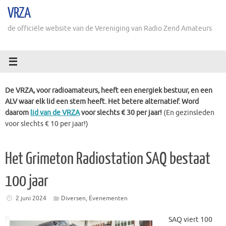
Ga
VRZA
naar
de
de officiële website van de Vereniging van Radio Zend Amateurs
inhoud
De VRZA, voor radioamateurs, heeft een energiek bestuur, en een
ALV waar elk lid een stem heeft. Het betere alternatief. Word
daarom
lid van de VRZA
voor slechts € 30 per jaar!
(En gezinsleden
voor slechts € 10 per jaar!)
Het Grimeton Radiostation SAQ bestaat
100 jaar
2 juni 2024
Diversen
,
Evenementen
SAQ viert 100