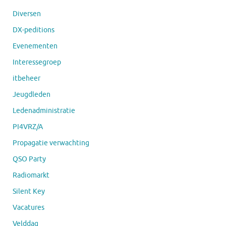
Diversen
DX-peditions
Evenementen
Interessegroep
itbeheer
Jeugdleden
Ledenadministratie
PI4VRZ/A
Propagatie verwachting
QSO Party
Radiomarkt
Silent Key
Vacatures
Velddag