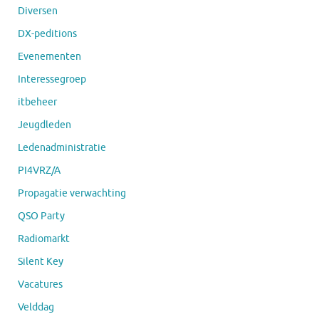
Diversen
DX-peditions
Evenementen
Interessegroep
itbeheer
Jeugdleden
Ledenadministratie
PI4VRZ/A
Propagatie verwachting
QSO Party
Radiomarkt
Silent Key
Vacatures
Velddag