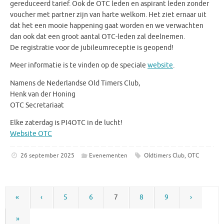
gereduceerd tarief. Ook de OTC leden en aspirant leden zonder
voucher met partner zijn van harte welkom.
Het ziet ernaar uit
dat het een mooie happening gaat worden en we verwachten
dan ook dat een groot aantal OTC-leden zal deelnemen.
De registratie voor de jubileumreceptie is geopend!
Meer informatie is te vinden op de speciale
website
.
Namens de Nederlandse Old Timers Club,
Henk van der Honing
OTC Secretariaat
Elke zaterdag is PI4OTC in de lucht!
Website OTC
26 september 2025
Evenementen
Oldtimers Club
,
OTC
«
‹
5
6
7
8
9
›
»