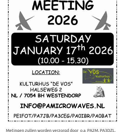
Metingen zullen worden verzorgd door o.a. PA2M, PA3DZL,