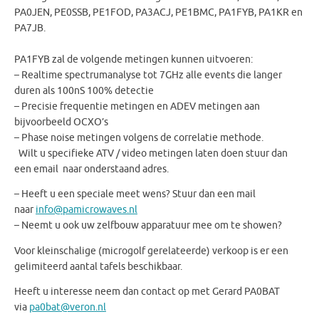
PA0JEN, PE0SSB, PE1FOD, PA3ACJ, PE1BMC, PA1FYB, PA1KR en
PA7JB.
PA1FYB zal de volgende metingen kunnen uitvoeren:
– Realtime spectrumanalyse tot 7GHz alle events die langer
duren als 100nS 100% detectie
– Precisie frequentie metingen en ADEV metingen aan
bijvoorbeeld OCXO’s
– Phase noise metingen volgens de correlatie methode.
Wilt u specifieke ATV / video metingen laten doen stuur dan
een email naar onderstaand adres.
– Heeft u een speciale meet wens? Stuur dan een mail
naar
info@pamicrowaves.nl
– Neemt u ook uw zelfbouw apparatuur mee om te showen?
Voor kleinschalige (microgolf gerelateerde) verkoop is er een
gelimiteerd aantal tafels beschikbaar.
Heeft u interesse neem dan contact op met Gerard PA0BAT
via
pa0bat@veron.nl