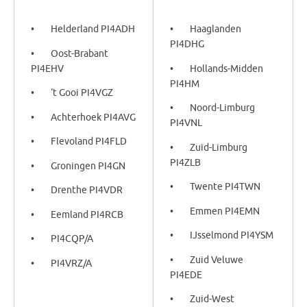
• Helderland PI4ADH
• Haaglanden
PI4DHG
• Oost-Brabant
PI4EHV
• Hollands-Midden
PI4HM
• ‘t Gooi PI4VGZ
• Noord-Limburg
• Achterhoek PI4AVG
PI4VNL
• Flevoland PI4FLD
• Zuid-Limburg
PI4ZLB
• Groningen PI4GN
• Twente PI4TWN
• Drenthe PI4VDR
• Emmen PI4EMN
• Eemland PI4RCB
• IJsselmond PI4YSM
• PI4CQP/A
• Zuid Veluwe
• PI4VRZ/A
PI4EDE
• Zuid-West