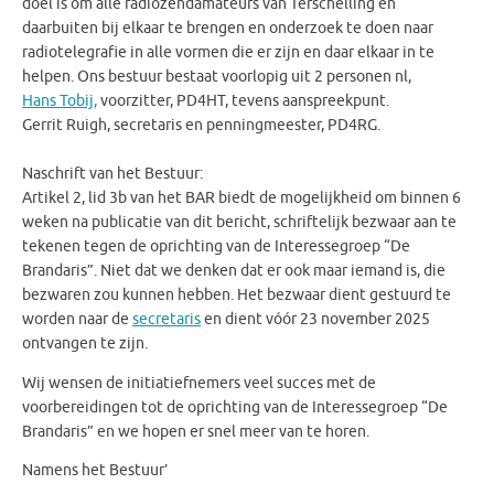
doel is om alle radiozendamateurs van Terschelling en
daarbuiten bij elkaar te brengen en onderzoek te doen naar
radiotelegrafie in alle vormen die er zijn en daar elkaar in te
helpen. Ons bestuur bestaat voorlopig uit 2 personen nl,
Hans Tobij,
voorzitter, PD4HT, tevens aanspreekpunt.
Gerrit Ruigh, secretaris en penningmeester, PD4RG.
Naschrift van het Bestuur:
Artikel 2, lid 3b van het BAR biedt de mogelijkheid om binnen 6
weken na publicatie van dit bericht, schriftelijk bezwaar aan te
tekenen tegen de oprichting van de Interessegroep “De
Brandaris”. Niet dat we denken dat er ook maar iemand is, die
bezwaren zou kunnen hebben. Het bezwaar dient gestuurd te
worden naar de
secretaris
en dient vóór 23 november 2025
ontvangen te zijn.
Wij wensen de initiatiefnemers veel succes met de
voorbereidingen tot de oprichting van de Interessegroep “De
Brandaris” en we hopen er snel meer van te horen.
Namens het Bestuur’