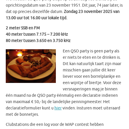
oprichtingsdatum van 23 november 1951. Dit jaar, 74 jaar later, is
dat op precies diezelfde datum.
Zondag 23 november 2025 van
13.00 uur tot 16.00 uur lokale tijd.
2 meter SSB en FM
40 meter tussen 7.175 – 7.200 kHz
80 meter tussen 3.650 en 3.750 kHz
Een QSO party is geen party als
er niets te eten en te drinken is.
Dit kan natuurlijk taart zijn maar
misschien gaan jullie dit keer
liever voor een borrelplankje en
een wijntje of biertje. Voor deze
versnaperingen mag je binnen
één maand na de QSO party éénmalig een declaratie indienen
van maximaal € 50,- bij de landelijke penningmeester. Het
declaratieformulier kunt u
hier
vinden.
Insturen moet uiteraard
met de bonnetjes.
Clubstations die een log voor de WAP contest hebben