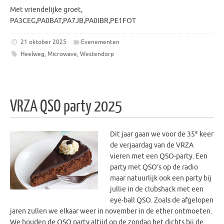
Met vriendelijke groet,
PA3CEG,PA0BAT,PA7JB,PA0IBR,PE1FOT
21 oktober 2025
Evenementen
Heelweg
,
Microwave
,
Westendorp
VRZA QSO party 2025
e
Dit jaar gaan we voor de 35
keer
de verjaardag van de VRZA
vieren met een QSO-party. Een
party met QSO’s op de radio
maar natuurlijk ook een party bij
jullie in de clubshack met een
eye-ball QSO. Zoals de afgelopen
jaren zullen we elkaar weer in november in de ether ontmoeten.
We houden de QSO party altijd op de zondag het dichts bij de