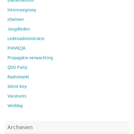
Evenementen
Interessegroep
itbeheer
Jeugdleden
Ledenadministratie
PI4VRZ/A
Propagatie verwachting
QSO Party
Radiomarkt
Silent Key
Vacatures
Velddag
Archieven