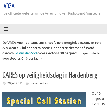
Ga
VRZA
naar
de
de officiële website van de Vereniging van Radio Zend Amateurs
inhoud
De VRZA, voor radioamateurs, heeft een energiek bestuur, en een
ALV waar elk lid een stem heeft. Het betere alternatief. Word
daarom
lid van de VRZA
voor slechts € 30 per jaar!
(En gezinsleden
voor slechts € 10 per jaar!)
DARES op veiligheidsdag in Hardenberg
29 juli 2015
Evenementen
Op 15
augustu
s 2015 is