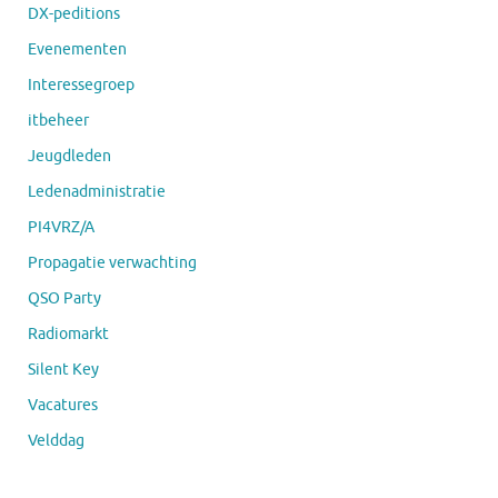
DX-peditions
Evenementen
Interessegroep
itbeheer
Jeugdleden
Ledenadministratie
PI4VRZ/A
Propagatie verwachting
QSO Party
Radiomarkt
Silent Key
Vacatures
Velddag