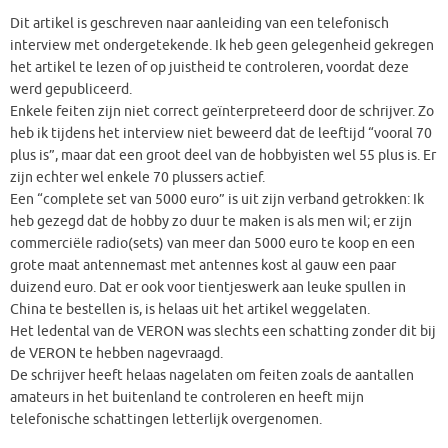
Dit artikel is geschreven naar aanleiding van een telefonisch
interview met ondergetekende. Ik heb geen gelegenheid gekregen
het artikel te lezen of op juistheid te controleren, voordat deze
werd gepubliceerd.
Enkele feiten zijn niet correct geïnterpreteerd door de schrijver. Zo
heb ik tijdens het interview niet beweerd dat de leeftijd “vooral 70
plus is”, maar dat een groot deel van de hobbyisten wel 55 plus is. Er
zijn echter wel enkele 70 plussers actief.
Een “complete set van 5000 euro” is uit zijn verband getrokken: Ik
heb gezegd dat de hobby zo duur te maken is als men wil; er zijn
commerciële radio(sets) van meer dan 5000 euro te koop en een
grote maat antennemast met antennes kost al gauw een paar
duizend euro. Dat er ook voor tientjeswerk aan leuke spullen in
China te bestellen is, is helaas uit het artikel weggelaten.
Het ledental van de VERON was slechts een schatting zonder dit bij
de VERON te hebben nagevraagd.
De schrijver heeft helaas nagelaten om feiten zoals de aantallen
amateurs in het buitenland te controleren en heeft mijn
telefonische schattingen letterlijk overgenomen.