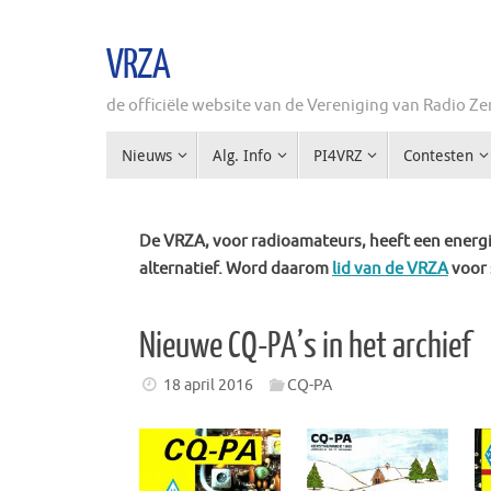
Ga
naar
VRZA
de
inhoud
de officiële website van de Vereniging van Radio 
Ga
Nieuws
Alg. Info
PI4VRZ
Contesten
naar
de
inhoud
De VRZA, voor radioamateurs, heeft een energie
alternatief. Word daarom
lid van de VRZA
voor 
Nieuwe CQ-PA’s in het archief
18 april 2016
CQ-PA