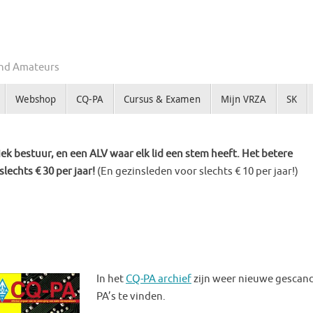
Zend Amateurs
Webshop
CQ-PA
Cursus & Examen
Mijn VRZA
SK
k bestuur, en een ALV waar elk lid een stem heeft. Het betere
slechts € 30 per jaar!
(En gezinsleden voor slechts € 10 per jaar!)
In het
CQ-PA archief
zijn weer nieuwe gescan
PA’s te vinden.