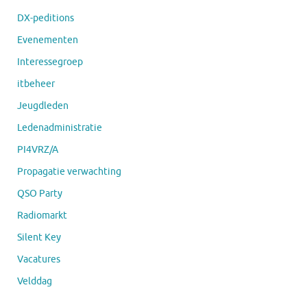
DX-peditions
Evenementen
Interessegroep
itbeheer
Jeugdleden
Ledenadministratie
PI4VRZ/A
Propagatie verwachting
QSO Party
Radiomarkt
Silent Key
Vacatures
Velddag