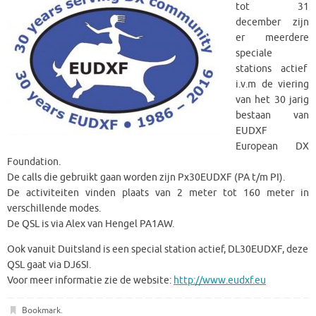
tot 31
december zijn
er meerdere
speciale
stations actief
i.v.m de viering
van het 30 jarig
bestaan van
EUDXF
European DX
Foundation.
De calls die gebruikt gaan worden zijn Px30EUDXF (PA t/m PI).
De activiteiten vinden plaats van 2 meter tot 160 meter in
verschillende modes.
De QSL is via Alex van Hengel PA1AW.
Ook vanuit Duitsland is een special station actief, DL30EUDXF, deze
QSL gaat via DJ6SI.
Voor meer informatie zie de website:
http://www.eudxf.eu
Bookmark
.