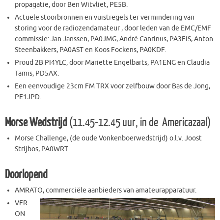
propagatie, door Ben Witvliet, PE5B.
Actuele stoorbronnen en vuistregels ter vermindering van
storing voor de radiozendamateur , door leden van de EMC/EMF
commissie: Jan Janssen, PA0JMG, André Canrinus, PA3FIS, Anton
Steenbakkers, PA0AST en Koos Fockens, PA0KDF.
Proud 2B PI4YLC, door Mariette Engelbarts, PA1ENG en Claudia
Tamis, PD5AX.
Een eenvoudige 23cm FM TRX voor zelfbouw door Bas de Jong,
PE1JPD.
Morse Wedstrijd
(11.45-12.45 uur, in de Americazaal)
Morse Challenge, (de oude Vonkenboerwedstrijd) o.l.v. Joost
Strijbos, PA0WRT.
Doorlopend
AMRATO, commerciële aanbieders van amateurapparatuur.
VER
ON