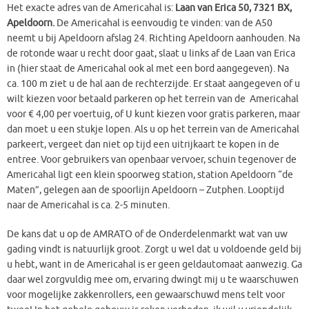
Het exacte adres van de Americahal is:
Laan van Erica 50, 7321 BX,
Apeldoorn.
De Americahal is eenvoudig te vinden: van de A50
neemt u bij Apeldoorn afslag 24. Richting Apeldoorn aanhouden. Na
de rotonde waar u recht door gaat, slaat u links af de Laan van Erica
in (hier staat de Americahal ook al met een bord aangegeven). Na
ca. 100 m ziet u de hal aan de rechterzijde. Er staat aangegeven of u
wilt kiezen voor betaald parkeren op het terrein van de Americahal
voor € 4,00 per voertuig, of U kunt kiezen voor gratis parkeren, maar
dan moet u een stukje lopen. Als u op het terrein van de Americahal
parkeert, vergeet dan niet op tijd een uitrijkaart te kopen in de
entree. Voor gebruikers van openbaar vervoer, schuin tegenover de
Americahal ligt een klein spoorweg station, station Apeldoorn “de
Maten”, gelegen aan de spoorlijn Apeldoorn – Zutphen. Looptijd
naar de Americahal is ca. 2-5 minuten.
De kans dat u op de AMRATO of de Onderdelenmarkt wat van uw
gading vindt is natuurlijk groot. Zorgt u wel dat u voldoende geld bij
u hebt, want in de Americahal is er geen geldautomaat aanwezig. Ga
daar wel zorgvuldig mee om, ervaring dwingt mij u te waarschuwen
voor mogelijke zakkenrollers, een gewaarschuwd mens telt voor