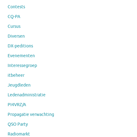
Contests
CQ-PA
Cursus
Diversen
DX-peditions
Evenementen
Interessegroep
itbeheer
Jeugdleden
Ledenadministratie
PI4VRZ/A
Propagatie verwachting
QSO Party
Radiomarkt